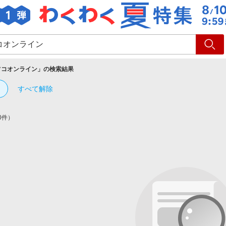
ショッピング
旅行
サ
フコオンライン
」の検索結果
すべて解除
0件）