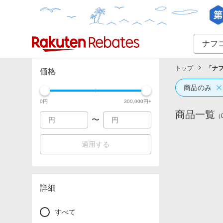
カテゴリー一覧
イベント一覧
トップ
「
ナ
価格
商品のみ
0
円
300,000
円+
商品一覧
（
〜
適用する
詳細
すべて