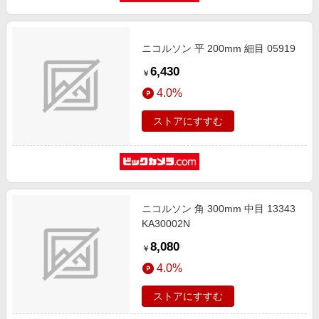
エンタメ
楽天サービス特集
スポーツ・アウトドア・ゴルフ
旅行特集
ニコルソン 平 200mm 細目 05919
インテリア・寝具
わくわく夏特集
6,430
￥
ペット・花・DIY・車
50万ポイント山分けキャンペーン
4.0%
旅行・レジャー・ホテル予約
とことん買い物チャレンジ
ストアにすすむ
生活・お役立ち
Apple公式サイト×楽天カード分割払い
金融・マネー・保険
Samsung ボーナスキャンペーン
デジタルコンテンツ
週末の高還元 夏の長期版
ビジネス・その他サービス
ニコルソン 角 300mm 中目 13343
KA30002N
8,080
￥
4.0%
ストアにすすむ