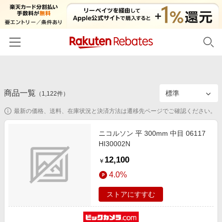
ホーム
商品一覧
カテゴリー一覧
（
1,122
件）
最新の価格、送料、在庫状況と決済方法は遷移先ページでご確認ください。
百貨店・総合ECモール
イベント一覧
ファッション・インナー・小物
ニコルソン 平 300mm 中目 06117
リーベイツ注目ストア
ヘルプ
HI30002N
食品・スイーツ・お酒
初回購入者限定特典
12,100
友達紹介
￥
日用品・キッチン用品
対象ストア新規限定特典
4.0%
コスメ・健康・医薬品
楽天IDでログイン/会員登録
新着ストアのご紹介
ストアにすすむ
キッズ・ベビー用品
電子書籍特集
家電・PC・スマホ・カメラ
楽天ペイ導入ストア