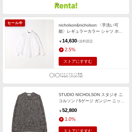
セール中
nicholson&nicholson:〈手洗い可
能〉レギュラーカラー シャツ ホワ
イト
14,630
+送料固定
￥
2.5%
ストアにすすむ
STUDIO NICHOLSON スタジオ ニ
コルソン / 5ゲージ ガンジー ニット
トップス WOMEN NAVY MOULINE
52,800
￥
XS
1.0%
ストアにすすむ