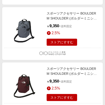
エンタメ
楽天サービス特集
スポーツ・アウトドア・ゴルフ
旅行特集
スポーツアクセサリー BOULDER
インテリア・寝具
M SHOULDER (ボルダーミニショ
わくわく夏特集
ルダー) SL
9,350
ペット・花・DIY・車
+送料固定
￥
とことん買い物チャレンジ
2.5%
旅行・レジャー・ホテル予約
Apple公式サイト×楽天カード分割払い
生活・お役立ち
ストアにすすむ
Qoo10メガポ
金融・マネー・保険
Samsung ボーナスキャンペーン
デジタルコンテンツ
週末の高還元 夏の長期版
ビジネス・その他サービス
スポーツアクセサリー BOULDER
M SHOULDER (ボルダーミニショ
ルダー) BC
9,350
+送料固定
￥
2.5%
ストアにすすむ