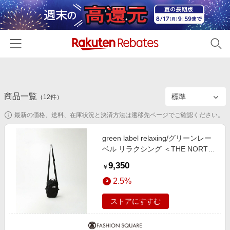
ホーム
商品一覧
カテゴリー一覧
（
12
件）
最新の価格、送料、在庫状況と決済方法は遷移先ページでご確認ください。
百貨店・総合ECモール
イベント一覧
ファッション・インナー・小物
green label relaxing/グリーンレー
リーベイツ注目ストア
ヘルプ
ベル リラクシング ＜THE NORTH
食品・スイーツ・お酒
初回購入者限定特典
FACE＞ボルダー ミニ ショルダー
9,350
友達紹介
￥
日用品・キッチン用品
バッグ BLACK FREE
対象ストア新規限定特典
2.5%
コスメ・健康・医薬品
楽天IDでログイン/会員登録
新着ストアのご紹介
ストアにすすむ
キッズ・ベビー用品
電子書籍特集
家電・PC・スマホ・カメラ
楽天ペイ導入ストア