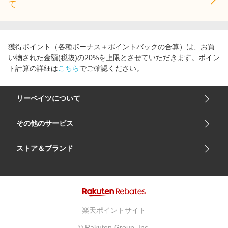
て
獲得ポイント（各種ボーナス＋ポイントバックの合算）は、お買
い物された金額(税抜)の20%を上限とさせていただきます。ポイン
ト計算の詳細は
こちら
でご確認ください。
リーベイツについて
会社概要
その他のサービス
ご利用ガイド
楽天市場
ストア＆ブランド
サイトマップ
楽天モバイル
ユニクロオンラインストア
リーベイツ 公式アプリ
GU（ジーユー）
リーベイツ ポイントアシスト
資生堂オンラインストア
ヘルプ・お問い合わせ
楽天ポイントサイト
Apple公式サイト
利用規約
© Rakuten Group, Inc.