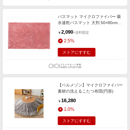
エンタメ
楽天サービス特集
スポーツ・アウトドア・ゴルフ
旅行特集
バスマット マイクロファイバー 吸
インテリア・寝具
水速乾バスマット 大判 50×80cm
わくわく夏特集
ピンク
2,090
ペット・花・DIY・車
+送料固定
￥
50万ポイント山分けキャンペーン
2.5%
旅行・レジャー・ホテル予約
とことん買い物チャレンジ
生活・お役立ち
ストアにすすむ
Apple公式サイト×楽天カード分割払い
金融・マネー・保険
Samsung ボーナスキャンペーン
デジタルコンテンツ
週末の高還元 夏の長期版
ビジネス・その他サービス
【ベルメゾン】マイクロファイバー
素材の洗えるこたつ布団(円形)
16,280
￥
1.0%
ストアにすすむ