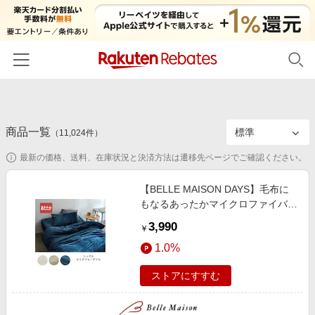
ホーム
商品一覧
カテゴリー一覧
（
11,024
件）
最新の価格、送料、在庫状況と決済方法は遷移先ページでご確認ください。
百貨店・総合ECモール
イベント一覧
ファッション・インナー・小物
【BELLE MAISON DAYS】毛布に
リーベイツ注目ストア
ヘルプ
もなるあったかマイクロファイバー
食品・スイーツ・お酒
初回購入者限定特典
の掛け布団カバー
3,990
友達紹介
￥
日用品・キッチン用品
対象ストア新規限定特典
1.0%
コスメ・健康・医薬品
楽天IDでログイン/会員登録
新着ストアのご紹介
ストアにすすむ
キッズ・ベビー用品
電子書籍特集
家電・PC・スマホ・カメラ
楽天ペイ導入ストア