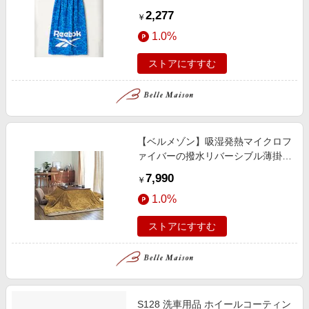
2,277
￥
1.0%
ストアにすすむ
【ベルメゾン】吸湿発熱マイクロフ
ァイバーの撥水リバーシブル薄掛け
こたつ布団
7,990
￥
1.0%
ストアにすすむ
S128 洗車用品 ホイールコーティン