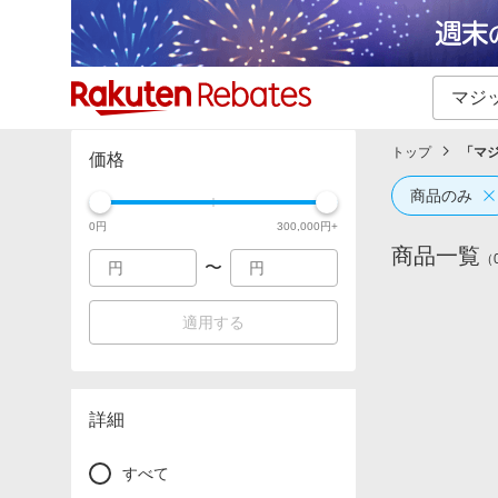
カテゴリー一覧
イベント一覧
トップ
「
マ
価格
商品のみ
0
円
300,000
円+
商品一覧
（
〜
適用する
詳細
すべて