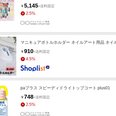
5,145
￥
+送料固定
2.5%
マニキュアボトルホルダー ネイルアート用品 ネイ
910
￥
+送料固定
4.5%
paプラス スピーディドライトップコート plus01
748
￥
+送料固定
2.5%