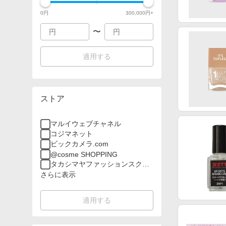
0
円
300,000
円+
〜
適用する
ストア
マルイウェブチャネル
コジマネット
ビックカメラ.com
@cosme SHOPPING
タカシマヤファッションスクエ
ア
さらに表示
適用する