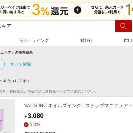
ショッピング
旅行
サ
ニュキア
」の検索結果
すべて解除
〜
40
件
（
1,273
件）
送料、在庫状況と決済方法は遷移先ページでご確認ください。
NAILS INC ネイルズインク 1ステップマニキュア
3,080
￥
5.0%