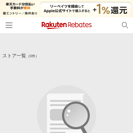
ホーム
ストア一覧
カテゴリー一覧
（0件）
百貨店・総合ECモール
イベント一覧
ファッション・インナー・小物
リーベイツ注目ストア
ヘルプ
食品・スイーツ・お酒
初回購入者限定特典
友達紹介
日用品・キッチン用品
対象ストア新規限定特典
コスメ・健康・医薬品
楽天IDでログイン/会員登録
新着ストアのご紹介
キッズ・ベビー用品
電子書籍特集
家電・PC・スマホ・カメラ
楽天ペイ導入ストア