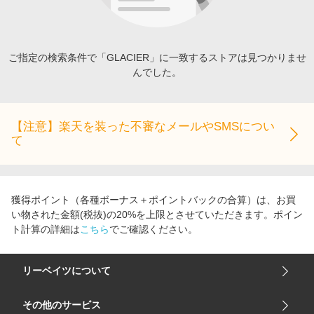
エンタメ
楽天サービス特集
スポーツ・アウトドア・ゴルフ
旅行特集
インテリア・寝具
ご指定の検索条件で「GLACIER」に一致するストアは見つかりませ
わくわく夏特集
んでした。
ペット・花・DIY・車
とことん買い物チャレンジ
旅行・レジャー・ホテル予約
Apple公式サイト×楽天カード分割払い
生活・お役立ち
【注意】楽天を装った不審なメールやSMSについ
Qoo10メガポ
て
金融・マネー・保険
Samsung ボーナスキャンペーン
デジタルコンテンツ
週末の高還元 夏の長期版
ビジネス・その他サービス
獲得ポイント（各種ボーナス＋ポイントバックの合算）は、お買
い物された金額(税抜)の20%を上限とさせていただきます。ポイン
ト計算の詳細は
こちら
でご確認ください。
リーベイツについて
会社概要
その他のサービス