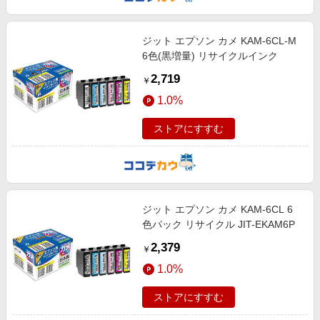
エンタメ
楽天サービス特集
スポーツ・アウトドア・ゴルフ
旅行特集
ジット エプソン カメ KAM-6CL-M
インテリア・寝具
6色(黒増量) リサイクルインク
わくわく夏特集
2,719
ペット・花・DIY・車
￥
とことん買い物チャレンジ
1.0%
旅行・レジャー・ホテル予約
Apple公式サイト×楽天カード分割払い
生活・お役立ち
ストアにすすむ
Qoo10メガポ
金融・マネー・保険
Samsung ボーナスキャンペーン
デジタルコンテンツ
週末の高還元 夏の長期版
ビジネス・その他サービス
ジット エプソン カメ KAM-6CL 6
色パック リサイクル JIT-EKAM6P
2,379
￥
1.0%
ストアにすすむ