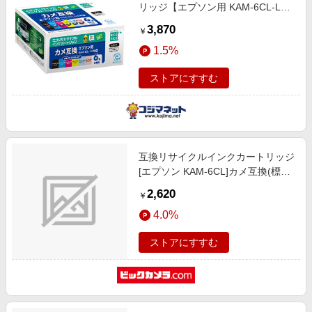
リッジ【エプソン用 KAM-6CL-L互
換】 ECI-EKAML-6P
3,870
￥
1.5%
ストアにすすむ
互換リサイクルインクカートリッジ
[エプソン KAM-6CL]カメ互換(標準
容量) 6色パック ECI-EKAM-6P
2,620
￥
4.0%
ストアにすすむ