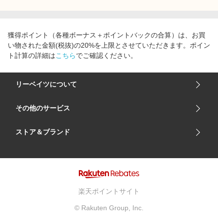
獲得ポイント（各種ボーナス＋ポイントバックの合算）は、お買
い物された金額(税抜)の20%を上限とさせていただきます。ポイン
ト計算の詳細は
こちら
でご確認ください。
リーベイツについて
会社概要
その他のサービス
ご利用ガイド
楽天市場
ストア＆ブランド
サイトマップ
楽天モバイル
ユニクロオンラインストア
リーベイツ 公式アプリ
GU（ジーユー）
リーベイツ ポイントアシスト
資生堂オンラインストア
ヘルプ・お問い合わせ
楽天ポイントサイト
Apple公式サイト
利用規約
© Rakuten Group, Inc.
アカチャンホンポ
プライバシーポリシー