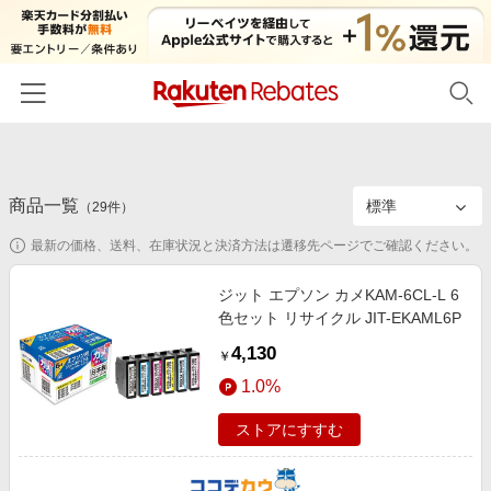
ホーム
商品一覧
カテゴリー一覧
（
29
件）
最新の価格、送料、在庫状況と決済方法は遷移先ページでご確認ください。
百貨店・総合ECモール
イベント一覧
ファッション・インナー・小物
ジット エプソン カメKAM-6CL-L 6
リーベイツ注目ストア
ヘルプ
色セット リサイクル JIT-EKAML6P
食品・スイーツ・お酒
初回購入者限定特典
4,130
友達紹介
￥
日用品・キッチン用品
対象ストア新規限定特典
1.0%
コスメ・健康・医薬品
楽天IDでログイン/会員登録
新着ストアのご紹介
ストアにすすむ
キッズ・ベビー用品
電子書籍特集
家電・PC・スマホ・カメラ
楽天ペイ導入ストア