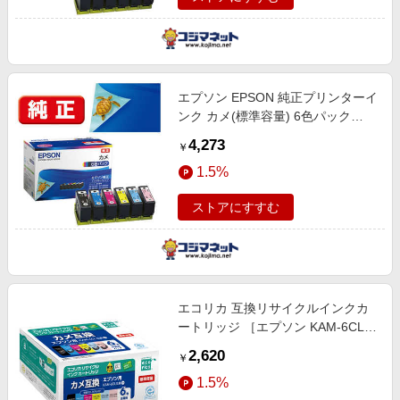
エプソン EPSON 純正プリンターイ
ンク カメ(標準容量) 6色パック
KAM-6CL
4,273
￥
1.5%
ストアにすすむ
エコリカ 互換リサイクルインクカ
ートリッジ ［エプソン KAM-6CL］
6色BOX品 ECI-EKAM-6P
2,620
￥
1.5%