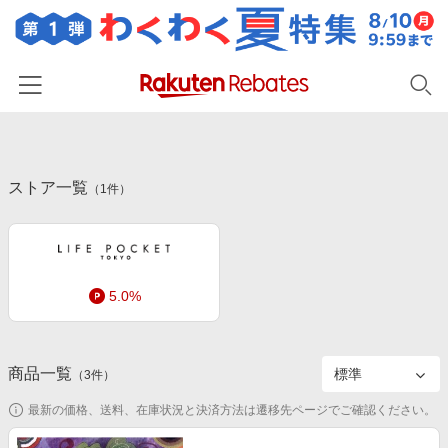
ホーム
ストア一覧
カテゴリー一覧
（
1
件）
百貨店・総合ECモール
イベント一覧
ファッション・インナー・小物
リーベイツ注目ストア
ヘルプ
食品・スイーツ・お酒
5.0%
初回購入者限定特典
友達紹介
日用品・キッチン用品
対象ストア新規限定特典
コスメ・健康・医薬品
楽天IDでログイン/会員登録
新着ストアのご紹介
商品一覧
（
3
件）
キッズ・ベビー用品
電子書籍特集
最新の価格、送料、在庫状況と決済方法は遷移先ページでご確認ください。
家電・PC・スマホ・カメラ
楽天ペイ導入ストア