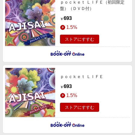
ｐｏｃｋｅｔ ＬＩＦＥ（初回限定
エンタメ
楽天サービス特集
盤）（ＤＶＤ付）
スポーツ・アウトドア・ゴルフ
旅行特集
693
￥
インテリア・寝具
お中元特集2026
1.5%
ペット・花・DIY・車
わくわく夏特集
ストアにすすむ
旅行・レジャー・ホテル予約
とことん買い物チャレンジ
生活・お役立ち
Apple公式サイト×楽天カード分割払い
金融・マネー・保険
Qoo10メガポ
デジタルコンテンツ
ｐｏｃｋｅｔ ＬＩＦＥ
ビジネス・その他サービス
693
￥
1.5%
ストアにすすむ