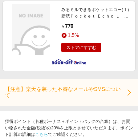
みるミルできるポケットエコー(１)
膀胱Ｐｏｃｋｅｔ Ｅｃｈｏ Ｌｉｆ
ｅ Ｓｕｐｐｏｒｔ教育シリーズ
770
￥
1.5%
ストアにすすむ
【注意】楽天を装った不審なメールやSMSについ
て
獲得ポイント（各種ボーナス＋ポイントバックの合算）は、お買
い物された金額(税抜)の20%を上限とさせていただきます。ポイン
ト計算の詳細は
こちら
でご確認ください。