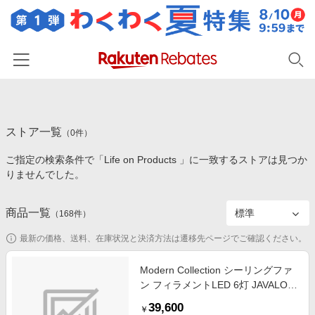
ホーム
ストア一覧
カテゴリー一覧
（
0
件）
ご指定の検索条件で「Life on Products 」に一致するストアは見つか
百貨店・総合ECモール
イベント一覧
りませんでした。
ファッション・インナー・小物
リーベイツ注目ストア
ヘルプ
食品・スイーツ・お酒
商品一覧
（
168
件）
初回購入者限定特典
友達紹介
日用品・キッチン用品
対象ストア新規限定特典
最新の価格、送料、在庫状況と決済方法は遷移先ページでご確認ください。
コスメ・健康・医薬品
楽天IDでログイン/会員登録
新着ストアのご紹介
Modern Collection シーリングファ
キッズ・ベビー用品
ン フィラメントLED 6灯 JAVALO
電子書籍特集
ELF JE-CF048-GD [リモコン付き]
家電・PC・スマホ・カメラ
39,600
楽天ペイ導入ストア
￥