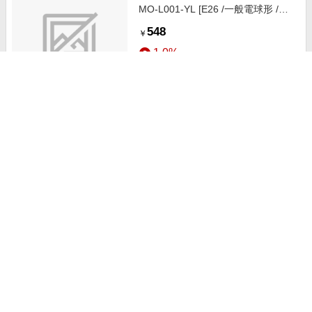
MO-L001-YL [E26 /一般電球形 /電
球色 /全方向タイプ]
548
￥
1.0%
ストアにすすむ
大風量ダブルファン カラビナ付 ス
モーキーピンク LCAF001-SP
1,781
￥
1.0%
ストアにすすむ