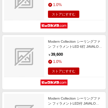
エンタメ
1.0%
楽天サービス特集
スポーツ・アウトドア・ゴルフ
旅行特集
ストアにすすむ
インテリア・寝具
お中元特集2026
ペット・花・DIY・車
わくわく夏特集
旅行・レジャー・ホテル予約
とことん買い物チャレンジ
Modern Collection シーリングファ
生活・お役立ち
Apple公式サイト×楽天カード分割払い
ン フィラメントLED 6灯 JAVALO
金融・マネー・保険
ELF JE-CF048-BK [リモコン付き]
Qoo10メガポ
39,600
￥
デジタルコンテンツ
1.0%
ビジネス・その他サービス
ストアにすすむ
Modern Collection シーリングファ
ン フィラメントLED付 JAVALO