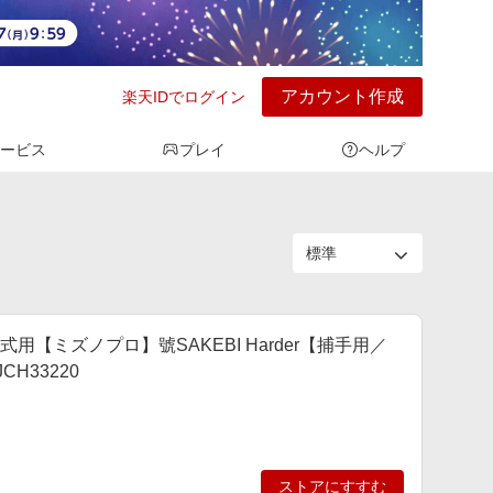
アカウント作成
楽天IDでログイン
ービス
プレイ
ヘルプ
硬式用【ミズノプロ】號SAKEBI Harder【捕手用／
CH33220
ストアにすすむ