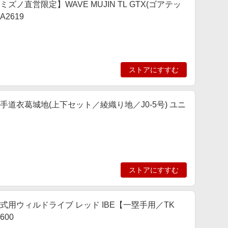
ミズノ直営限定】WAVE MUJIN TL GTX(ゴアテッ
2619
ストアにすすむ
 空手道衣葛城地(上下セット／綾織り地／J0-5号) ユニ
ストアにすすむ
 軟式用ウィルドライブ レッド IBE【一塁手用／TK
600