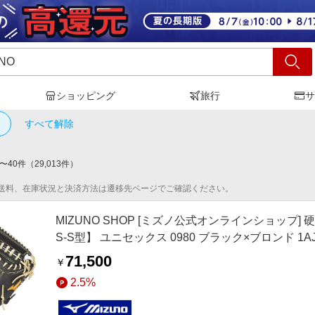
ショッピング
旅行
サ
ZUNO
」の検索結果
すべて解除
〜
40
件
（
29,013
件）
送料、在庫状況と決済方法は遷移先ページでご確認ください。
MIZUNO SHOP [ミズノ公式オンラインショップ] 
S-S型】 ユニセックス 0980 ブラック×ブロンド 1AJ
71,500
￥
2.5%