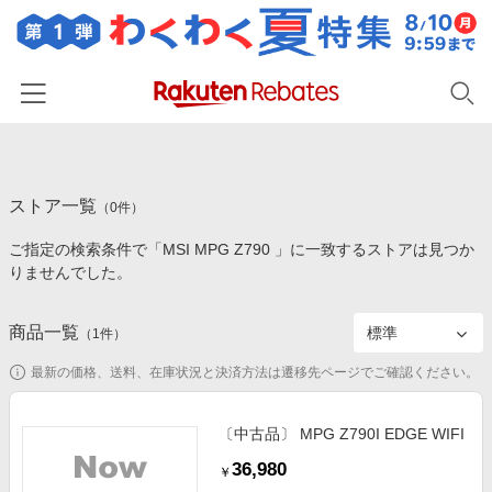
ホーム
ストア一覧
カテゴリー一覧
（
0
件）
ご指定の検索条件で「MSI MPG Z790 」に一致するストアは見つか
百貨店・総合ECモール
イベント一覧
りませんでした。
ファッション・インナー・小物
リーベイツ注目ストア
ヘルプ
食品・スイーツ・お酒
商品一覧
（
1
件）
初回購入者限定特典
友達紹介
日用品・キッチン用品
対象ストア新規限定特典
最新の価格、送料、在庫状況と決済方法は遷移先ページでご確認ください。
コスメ・健康・医薬品
楽天IDでログイン/会員登録
新着ストアのご紹介
キッズ・ベビー用品
〔中古品〕 MPG Z790I EDGE WIFI
電子書籍特集
36,980
家電・PC・スマホ・カメラ
￥
楽天ペイ導入ストア