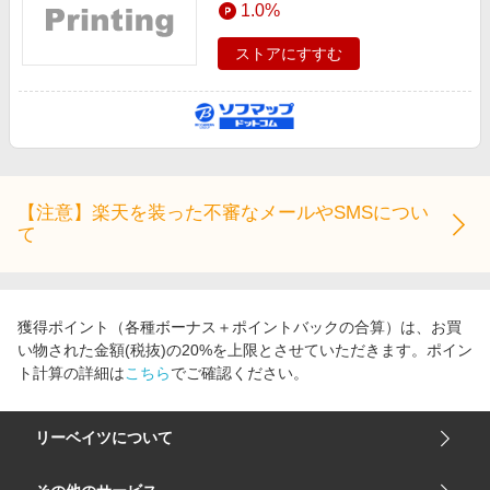
1.0%
エンタメ
楽天サービス特集
スポーツ・アウトドア・ゴルフ
ストアにすすむ
旅行特集
インテリア・寝具
お中元特集2026
ペット・花・DIY・車
わくわく夏特集
旅行・レジャー・ホテル予約
とことん買い物チャレンジ
生活・お役立ち
Apple公式サイト×楽天カード分割払い
【注意】楽天を装った不審なメールやSMSについ
金融・マネー・保険
て
Qoo10メガポ
デジタルコンテンツ
ビジネス・その他サービス
獲得ポイント（各種ボーナス＋ポイントバックの合算）は、お買
い物された金額(税抜)の20%を上限とさせていただきます。ポイン
ト計算の詳細は
こちら
でご確認ください。
リーベイツについて
会社概要