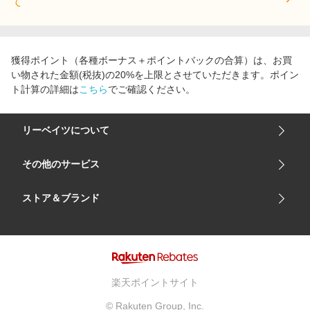
て
獲得ポイント（各種ボーナス＋ポイントバックの合算）は、お買
い物された金額(税抜)の20%を上限とさせていただきます。ポイン
ト計算の詳細は
こちら
でご確認ください。
リーベイツについて
会社概要
その他のサービス
ご利用ガイド
楽天市場
ストア＆ブランド
サイトマップ
楽天モバイル
ユニクロオンラインストア
リーベイツ 公式アプリ
GU（ジーユー）
リーベイツ ポイントアシスト
資生堂オンラインストア
ヘルプ・お問い合わせ
楽天ポイントサイト
Apple公式サイト
利用規約
© Rakuten Group, Inc.