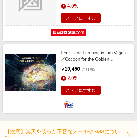
エンタメ
4.0%
楽天サービス特集
スポーツ・アウトドア・ゴルフ
旅行特集
ストアにすすむ
インテリア・寝具
わくわく夏特集
ペット・花・DIY・車
とことん買い物チャレンジ
旅行・レジャー・ホテル予約
Apple公式サイト×楽天カード分割払い
Fear，and Loathing in Las Vegas
生活・お役立ち
Qoo10メガポ
／Cocoon for the Golden
金融・マネー・保険
Future（完全生産限定盤A／
Samsung ボーナスキャンペーン
10,450
+送料固定
￥
CD+Blu-ray+フォトブック）
デジタルコンテンツ
週末の高還元 夏の長期版
2.0%
ビジネス・その他サービス
ストアにすすむ
【注意】楽天を装った不審なメールやSMSについ