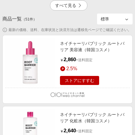
エンタメ
すべて見る
楽天サービス特集
スポーツ・アウトドア・ゴルフ
旅行特集
商品一覧
掲載終了
（
51
件）
インテリア・寝具
わくわく夏特集
最新の価格、送料、在庫状況と決済方法は遷移先ページでご確認ください。
ペット・花・DIY・車
とことん買い物チャレンジ
旅行・レジャー・ホテル予約
ネイチャーリパブリック ルートバ
Apple公式サイト×楽天カード分割払い
リア 美容液（韓国コスメ）
生活・お役立ち
Qoo10メガポ
2,860
+送料固定
￥
金融・マネー・保険
Samsung ボーナスキャンペーン
2.5%
デジタルコンテンツ
週末の高還元 夏の長期版
ストアにすすむ
ビジネス・その他サービス
ネイチャーリパブリック ルートバ
リア 化粧水（韓国コスメ）
2,640
+送料固定
￥