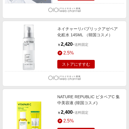
ネイチャーリパブリックアゼペア
化粧水 145ML （韓国コスメ）
2,420
+送料固定
￥
2.5%
ストアにすすむ
NATURE REPUBLIC ビタペアC 集
中美容液 (韓国コスメ)
2,400
+送料固定
￥
2.5%