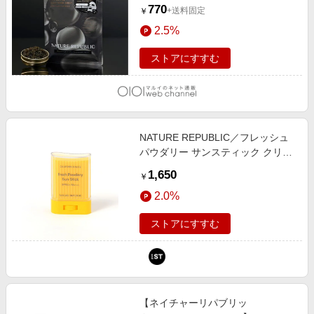
国コスメ）
770
+送料固定
￥
2.5%
ストアにすすむ
NATURE REPUBLIC／フレッシュ
パウダリー サンスティック クリア
生活雑貨２ ALAND エーランド
1,650
￥
650137 韓国通販 ドットエスティ
2.0%
ストアにすすむ
【ネイチャーリパブリッ