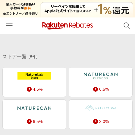
ホーム
ストア一覧
カテゴリー一覧
（
5
件）
百貨店・総合ECモール
イベント一覧
ファッション・インナー・小物
リーベイツ注目ストア
ヘルプ
食品・スイーツ・お酒
4.5%
6.5%
初回購入者限定特典
友達紹介
日用品・キッチン用品
対象ストア新規限定特典
コスメ・健康・医薬品
楽天IDでログイン/会員登録
新着ストアのご紹介
キッズ・ベビー用品
6.5%
2.0%
電子書籍特集
家電・PC・スマホ・カメラ
楽天ペイ導入ストア