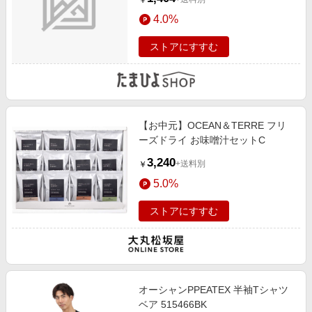
￥
4.0%
ストアにすすむ
【お中元】OCEAN＆TERRE フリ
ーズドライ お味噌汁セットC
3,240
+送料別
￥
5.0%
ストアにすすむ
オーシャンPPEATEX 半袖Tシャツ
ベア 515466BK