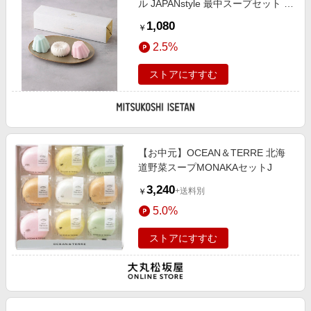
ル JAPANstyle 最中スープセット 調
理済み食品【三越伊勢丹/公式】
1,080
￥
2.5%
ストアにすすむ
【お中元】OCEAN＆TERRE 北海
道野菜スープMONAKAセットJ
3,240
+送料別
￥
5.0%
ストアにすすむ