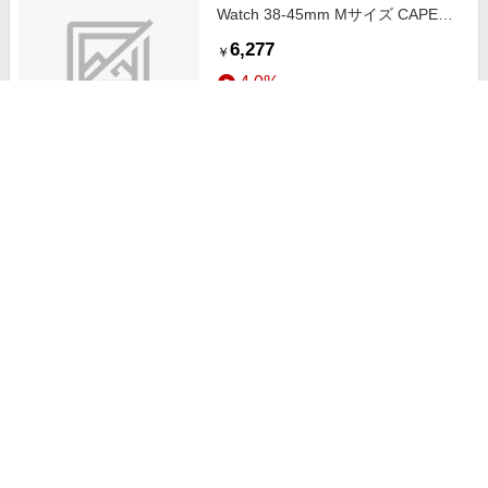
Watch 38-45mm Mサイズ CAPE
DIABLO（ケープディアブロ）
6,277
￥
CD23468AW
4.0%
ストアにすすむ
オーシャンP半袖Tシャツ ワンポイ
ント Bear 515503WT
3,949
+送料別
￥
3.0%
ストアにすすむ