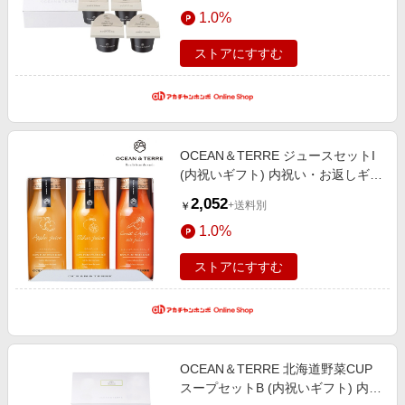
エンタメ
1.0%
楽天サービス特集
スポーツ・アウトドア・ゴルフ
旅行特集
ストアにすすむ
インテリア・寝具
わくわく夏特集
ペット・花・DIY・車
とことん買い物チャレンジ
旅行・レジャー・ホテル予約
Apple公式サイト×楽天カード分割払い
OCEAN＆TERRE ジュースセットI
生活・お役立ち
Qoo10メガポ
(内祝いギフト) 内祝い・お返しギフ
金融・マネー・保険
ト 菓子・食品ギフト 飲料
Samsung ボーナスキャンペーン
2,052
+送料別
￥
デジタルコンテンツ
週末の高還元 夏の長期版
1.0%
ビジネス・その他サービス
ストアにすすむ
OCEAN＆TERRE 北海道野菜CUP
スープセットB (内祝いギフト) 内祝