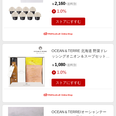
い・お返しギフト 菓子・食品ギフ
2,160
+送料別
￥
ト 惣菜・缶詰・佃煮・調味料
1.0%
ストアにすすむ
OCEAN＆TERRE 北海道 野菜ドレ
ッシングオニオン＆スープセット
(内祝いギフト) 内祝い・お返しギフ
1,080
+送料別
￥
ト 菓子・食品ギフト 惣菜・缶詰・
1.0%
佃煮・調味料
ストアにすすむ
OCEAN＆TERRE/オーシャンテー