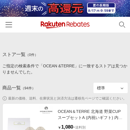
ホーム
ストア一覧
カテゴリー一覧
（
0
件）
ご指定の検索条件で「OCEAN &TERRE」に一致するストアは見つか
百貨店・総合ECモール
イベント一覧
りませんでした。
ファッション・インナー・小物
リーベイツ注目ストア
ヘルプ
食品・スイーツ・お酒
商品一覧
（
94
件）
初回購入者限定特典
友達紹介
日用品・キッチン用品
対象ストア新規限定特典
最新の価格、送料、在庫状況と決済方法は遷移先ページでご確認ください。
コスメ・健康・医薬品
楽天IDでログイン/会員登録
新着ストアのご紹介
OCEAN＆TERRE 北海道 野菜CUP
キッズ・ベビー用品
スープセットA (内祝いギフト) 内祝
電子書籍特集
い・お返しギフト 菓子・食品ギフ
家電・PC・スマホ・カメラ
1,080
楽天ペイ導入ストア
+送料別
￥
ト 惣菜・缶詰・佃煮・調味料