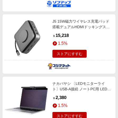
J5 15W磁力ワイヤレス充電パッド
搭載デュアルHDMIドッキングステ
ーション ［USB Power Delivery対
15,218
￥
応］ JCD3199
1.5%
ストアにすすむ
ナカバヤシ 〔LEDモニターライ
ト〕USB-A接続 ノートPC用 LEDラ
イト ブラック UALED009BK
2,380
￥
1.5%
ストアにすすむ