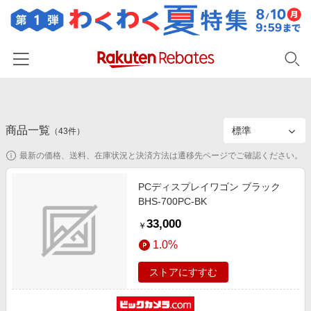
ホーム
商品一覧
カテゴリー一覧
（
43
件）
最新の価格、送料、在庫状況と決済方法は遷移先ページでご確認ください。
百貨店・総合ECモール
イベント一覧
ファッション・インナー・小物
PCディスプレイワゴン ブラック
リーベイツ注目ストア
ヘルプ
BHS-700PC-BK
食品・スイーツ・お酒
初回購入者限定特典
33,000
友達紹介
￥
日用品・キッチン用品
対象ストア新規限定特典
1.0%
コスメ・健康・医薬品
楽天IDでログイン/会員登録
新着ストアのご紹介
ストアにすすむ
キッズ・ベビー用品
電子書籍特集
家電・PC・スマホ・カメラ
楽天ペイ導入ストア