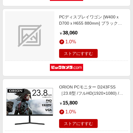
エンタメ
楽天サービス特集
スポーツ・アウトドア・ゴルフ
旅行特集
PCディスプレイワゴン [W400ｘ
インテリア・寝具
D700ｘH655 880mm] ブラック
お中元特集2026
BCBHS-700PC-BK
38,060
ペット・花・DIY・車
￥
わくわく夏特集
1.0%
旅行・レジャー・ホテル予約
とことん買い物チャレンジ
生活・お役立ち
ストアにすすむ
Apple公式サイト×楽天カード分割払い
金融・マネー・保険
Qoo10メガポ
デジタルコンテンツ
ビジネス・その他サービス
ORION PCモニター D243FSS
［23.8型 /フルHD(1920×1080) /ワ
イド /200Hz］
15,800
￥
1.0%
ストアにすすむ