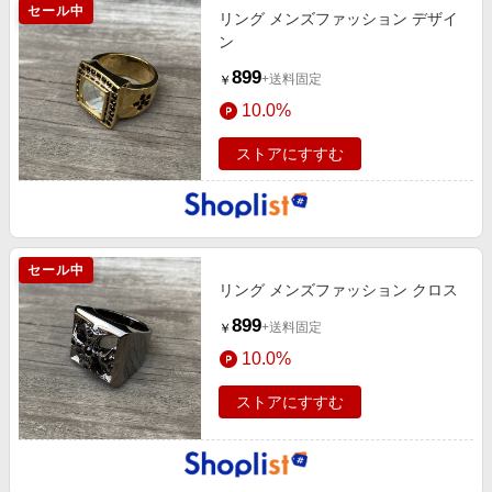
セール中
リング メンズファッション デザイ
ン
899
+送料固定
￥
10.0%
ストアにすすむ
セール中
リング メンズファッション クロス
899
+送料固定
￥
10.0%
ストアにすすむ