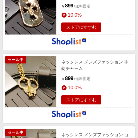
899
+送料固定
￥
10.0%
ストアにすすむ
セール中
ネックレス メンズファッション 手
錠チャーム
899
+送料固定
￥
10.0%
ストアにすすむ
セール中
ネックレス メンズファッション 百