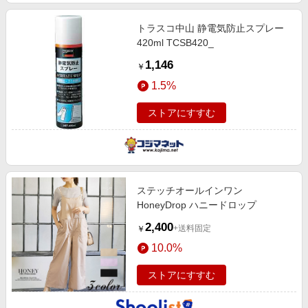
トラスコ中山 静電気防止スプレー
420ml TCSB420_
1,146
￥
1.5%
ストアにすすむ
ステッチオールインワン
HoneyDrop ハニードロップ
2,400
+送料固定
￥
10.0%
ストアにすすむ