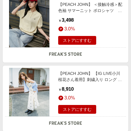
【PEACH JOHN】 ＜接触冷感＞配
色袖 サマーニット ポロシャツ 限
定展開 female
3,498
￥
3.0%
ストアにすすむ
【PEACH JOHN】 【IG LIVE小川
桜花さん着用】刺繍入り ロング キ
ャミワンピース 限定展開 female
8,910
￥
3.0%
ストアにすすむ