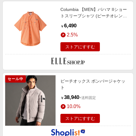
Columbia 【MEN】バハマ IIショー
トスリーブシャツ (ピーチオレンジ,
XL) コロンビア ELLE SHOP
6,490
￥
2.5%
ストアにすすむ
セール中
ピーチオックス ボンバージャケッ
ト
38,940
+送料固定
￥
10.0%
ストアにすすむ