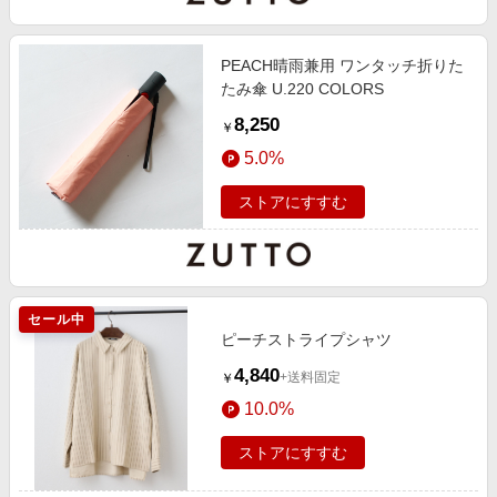
PEACH晴雨兼用 ワンタッチ折りた
たみ傘 U.220 COLORS
8,250
￥
5.0%
ストアにすすむ
セール中
ピーチストライプシャツ
4,840
+送料固定
￥
10.0%
ストアにすすむ