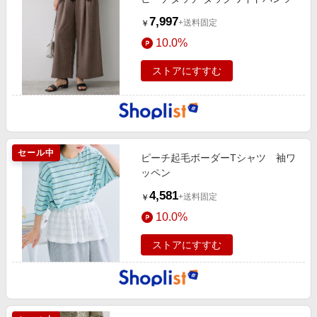
7,997
+送料固定
￥
10.0%
ストアにすすむ
セール中
ピーチ起毛ボーダーTシャツ 袖ワ
ッペン
4,581
+送料固定
￥
10.0%
ストアにすすむ