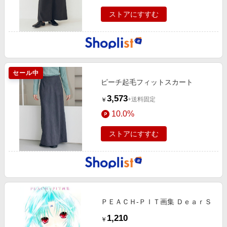
ストアにすすむ
セール中
ピーチ起毛フィットスカート
3,573
+送料固定
￥
10.0%
ストアにすすむ
ＰＥＡＣＨ‐ＰＩＴ画集 ＤｅａｒＳ
1,210
￥