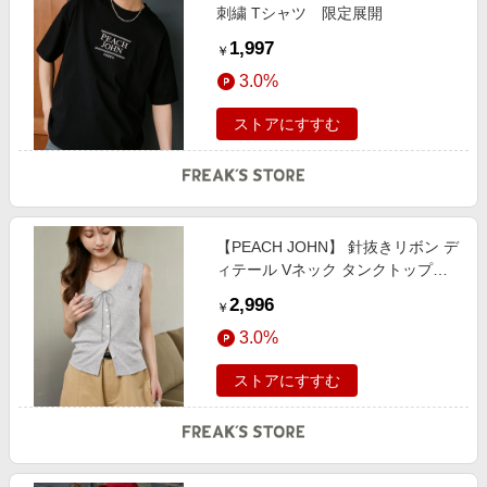
刺繍 Tシャツ 限定展開
1,997
￥
3.0%
ストアにすすむ
【PEACH JOHN】 針抜きリボン デ
ィテール Vネック タンクトップ
限定展開 female
2,996
￥
3.0%
ストアにすすむ