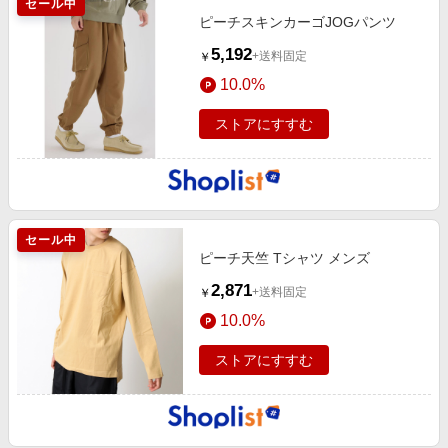
セール中
ピーチスキンカーゴJOGパンツ
5,192
+送料固定
￥
10.0%
ストアにすすむ
セール中
ピーチ天竺 Tシャツ メンズ
2,871
+送料固定
￥
10.0%
ストアにすすむ