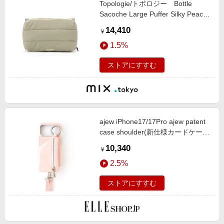
Topologie/トポロジー Bottle
エンタメ
楽天サービス特集
Sacoche Large Puffer Silky Peach
スポーツ・アウトドア・ゴルフ
【バッグ単体】
旅行特集
14,410
￥
インテリア・寝具
お中元特集2026
1.5%
ペット・花・DIY・車
わくわく夏特集
ストアにすすむ
旅行・レジャー・ホテル予約
とことん買い物チャレンジ
生活・お役立ち
Apple公式サイト×楽天カード分割払い
金融・マネー・保険
Qoo10メガポ
デジタルコンテンツ
ajew iPhone17/17Pro ajew patent
case shoulder(新仕様カードケース
ビジネス・その他サービス
付) (peach, 17) エジュー ELLE
10,340
￥
SHOP
2.5%
ストアにすすむ