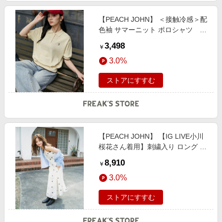
【PEACH JOHN】 ＜接触冷感＞配
色袖 サマーニット ポロシャツ 限
定展開 female
3,498
￥
3.0%
ストアにすすむ
【PEACH JOHN】 【IG LIVE小川
桜花さん着用】刺繍入り ロング キ
ャミワンピース 限定展開 female
8,910
￥
3.0%
ストアにすすむ