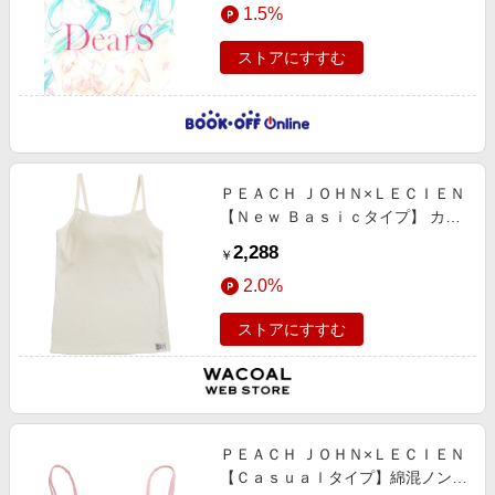
1.5%
ストアにすすむ
ＰＥＡＣＨ ＪＯＨＮ×ＬＥＣＩＥＮ
【Ｎｅｗ Ｂａｓｉｃタイプ】 カッ
プ付きキャミソール カップ付きキ
2,288
￥
ャミソール
2.0%
ストアにすすむ
ＰＥＡＣＨ ＪＯＨＮ×ＬＥＣＩＥＮ
【Ｃａｓｕａｌタイプ】綿混ノンワ