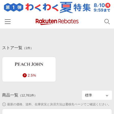
ホーム
ストア一覧
カテゴリー一覧
（
1
件）
百貨店・総合ECモール
イベント一覧
ファッション・インナー・小物
リーベイツ注目ストア
ヘルプ
食品・スイーツ・お酒
2.5%
初回購入者限定特典
友達紹介
日用品・キッチン用品
対象ストア新規限定特典
コスメ・健康・医薬品
楽天IDでログイン/会員登録
新着ストアのご紹介
商品一覧
（
12,761
件）
キッズ・ベビー用品
電子書籍特集
最新の価格、送料、在庫状況と決済方法は遷移先ページでご確認ください。
家電・PC・スマホ・カメラ
楽天ペイ導入ストア