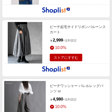
ピーチ起毛サイドリボンバルーンス
カート
2,999
+送料固定
￥
10.0%
ストアにすすむ
ピーチワッシャー バレルレッグパ
ンツ or
4,980
+送料固定
￥
10.0%