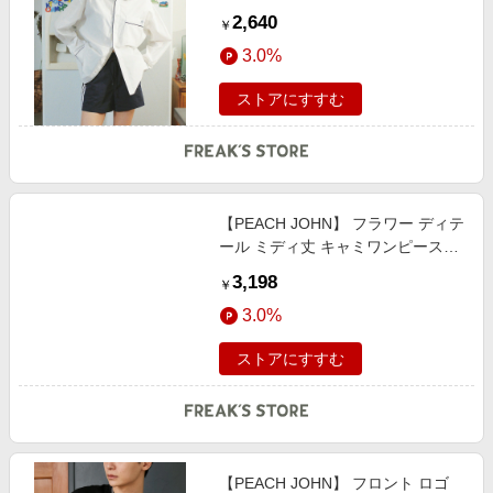
パイピング シャツ 限定展開
2,640
￥
female
3.0%
ストアにすすむ
【PEACH JOHN】 フラワー ディテ
ール ミディ丈 キャミワンピース
限定展開 female
3,198
￥
3.0%
ストアにすすむ
【PEACH JOHN】 フロント ロゴ