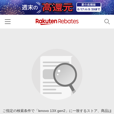
ホーム
カテゴリー一覧
百貨店・総合ECモール
イベント一覧
ファッション・インナー・小物
リーベイツ注目ストア
ヘルプ
食品・スイーツ・お酒
初回購入者限定特典
友達紹介
日用品・キッチン用品
対象ストア新規限定特典
コスメ・健康・医薬品
楽天IDでログイン/会員登録
新着ストアのご紹介
キッズ・ベビー用品
電子書籍特集
家電・PC・スマホ・カメラ
ご指定の検索条件で「lenovo 13X gen2」に一致するストア、商品は
楽天ペイ導入ストア