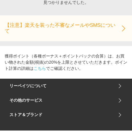
見つかりませんでした。
エンタメ
楽天サービス特集
スポーツ・アウトドア・ゴルフ
旅行特集
インテリア・寝具
【注意】楽天を装った不審なメールやSMSについ
わくわく夏特集
て
ペット・花・DIY・車
とことん買い物チャレンジ
旅行・レジャー・ホテル予約
Apple公式サイト×楽天カード分割払い
生活・お役立ち
Qoo10メガポ
獲得ポイント（各種ボーナス＋ポイントバックの合算）は、お買
金融・マネー・保険
い物された金額(税抜)の20%を上限とさせていただきます。ポイン
Samsung ボーナスキャンペーン
ト計算の詳細は
こちら
でご確認ください。
デジタルコンテンツ
週末の高還元 夏の長期版
ビジネス・その他サービス
リーベイツについて
会社概要
その他のサービス
ご利用ガイド
楽天市場
ストア＆ブランド
サイトマップ
楽天モバイル
ユニクロオンラインストア
リーベイツ 公式アプリ