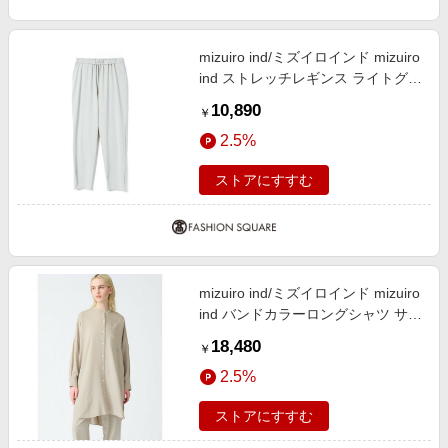
エンタメ
楽天サービス特集
スポーツ・アウトドア・ゴルフ
旅行特集
mizuiro ind/ミズイロインド mizuiro
インテリア・寝具
ind ストレッチレギンス ライトグレ
わくわく夏特集
ー(color90) SIZE2
10,890
ペット・花・DIY・車
￥
とことん買い物チャレンジ
2.5%
旅行・レジャー・ホテル予約
Apple公式サイト×楽天カード分割払い
生活・お役立ち
ストアにすすむ
Qoo10メガポ
金融・マネー・保険
Samsung ボーナスキャンペーン
デジタルコンテンツ
週末の高還元 夏の長期版
ビジネス・その他サービス
mizuiro ind/ミズイロインド mizuiro
ind バンドカラーロングシャツ サン
ドベージュ(color19) FREE
18,480
￥
2.5%
ストアにすすむ