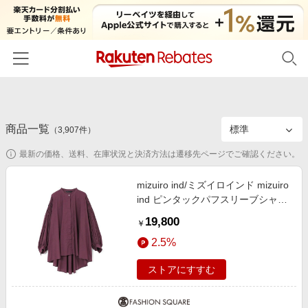
ホーム
商品一覧
カテゴリー一覧
（
3,907
件）
最新の価格、送料、在庫状況と決済方法は遷移先ページでご確認ください。
百貨店・総合ECモール
イベント一覧
ファッション・インナー・小物
mizuiro ind/ミズイロインド mizuiro
リーベイツ注目ストア
ヘルプ
ind ピンタックパフスリーブシャツ
食品・スイーツ・お酒
初回購入者限定特典
ワイン(color43) FREE
19,800
友達紹介
￥
日用品・キッチン用品
対象ストア新規限定特典
2.5%
コスメ・健康・医薬品
楽天IDでログイン/会員登録
新着ストアのご紹介
ストアにすすむ
キッズ・ベビー用品
電子書籍特集
家電・PC・スマホ・カメラ
楽天ペイ導入ストア