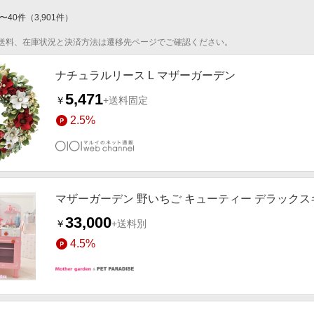
〜
40
件
（
3,901
件）
送料、在庫状況と決済方法は遷移先ページでご確認ください。
ナチュラルリース L マザーガーデン
5,471
￥
+送料固定
2.5%
マザーガーデン 野いちご キューティー デラックスキッ
33,000
￥
+送料別
4.5%