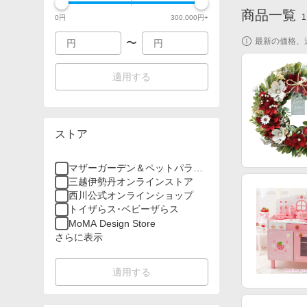
商品一覧
1
0
円
300,000
円+
最新の価格、
〜
適用する
ストア
マザーガーデン＆ペットパラダ
イス
三越伊勢丹オンラインストア
西川公式オンラインショップ
トイザらス･ベビーザらス
MoMA Design Store
さらに表示
適用する