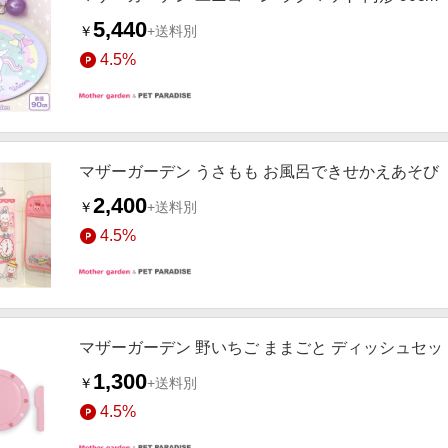
5,440
￥
+送料別
4.5%
マザーガーデン うさもも お風呂できせかえあそび
2,400
￥
+送料別
4.5%
マザーガーデン 野いちご ままごと ディッシュセッ
1,300
￥
+送料別
4.5%