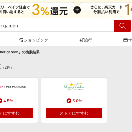
ショッピング
旅行
サ
her garden
」の検索結果
覧
（
2
件）
4.5%
5.0%
アにすすむ
ストアにすすむ