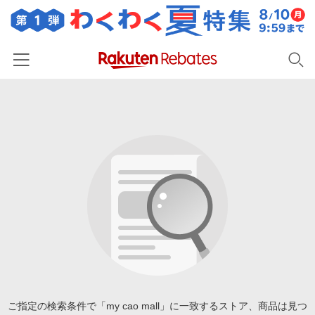
ホーム
カテゴリー一覧
百貨店・総合ECモール
イベント一覧
ファッション・インナー・小物
リーベイツ注目ストア
ヘルプ
食品・スイーツ・お酒
初回購入者限定特典
友達紹介
日用品・キッチン用品
対象ストア新規限定特典
コスメ・健康・医薬品
楽天IDでログイン/会員登録
新着ストアのご紹介
キッズ・ベビー用品
電子書籍特集
家電・PC・スマホ・カメラ
ご指定の検索条件で「my cao mall」に一致するストア、商品は見つ
楽天ペイ導入ストア