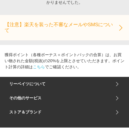
かりませんでした。
エンタメ
楽天サービス特集
スポーツ・アウトドア・ゴルフ
旅行特集
インテリア・寝具
【注意】楽天を装った不審なメールやSMSについ
お中元特集2026
て
ペット・花・DIY・車
わくわく夏特集
旅行・レジャー・ホテル予約
とことん買い物チャレンジ
生活・お役立ち
Apple公式サイト×楽天カード分割払い
獲得ポイント（各種ボーナス＋ポイントバックの合算）は、お買
金融・マネー・保険
い物された金額(税抜)の20%を上限とさせていただきます。ポイン
Qoo10メガポ
ト計算の詳細は
こちら
でご確認ください。
デジタルコンテンツ
ビジネス・その他サービス
リーベイツについて
会社概要
その他のサービス
ご利用ガイド
楽天市場
ストア＆ブランド
サイトマップ
楽天モバイル
ユニクロオンラインストア
リーベイツ 公式アプリ