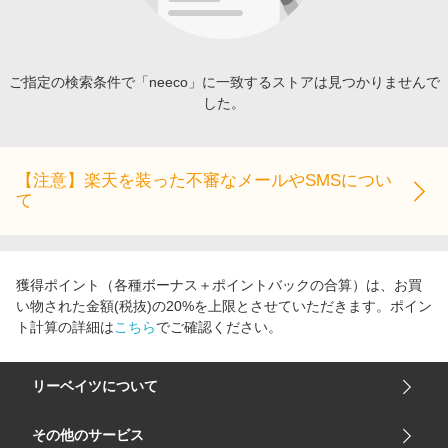
エンタメ
楽天サービス特集
スポーツ・アウトドア・ゴルフ
旅行特集
インテリア・寝具
ご指定の検索条件で「neeco」に一致するストアは見つかりませんで
わくわく夏特集
した。
ペット・花・DIY・車
とことん買い物チャレンジ
旅行・レジャー・ホテル予約
Apple公式サイト×楽天カード分割払い
生活・お役立ち
【注意】楽天を装った不審なメールやSMSについ
Qoo10メガポ
て
金融・マネー・保険
Samsung ボーナスキャンペーン
デジタルコンテンツ
週末の高還元 夏の長期版
ビジネス・その他サービス
獲得ポイント（各種ボーナス＋ポイントバックの合算）は、お買
い物された金額(税抜)の20%を上限とさせていただきます。ポイン
ト計算の詳細は
こちら
でご確認ください。
リーベイツについて
会社概要
その他のサービス