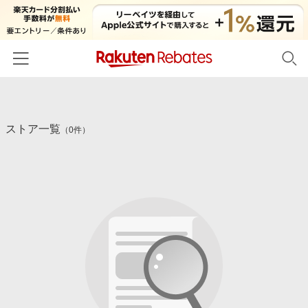
ホーム
ストア一覧
カテゴリー一覧
（0件）
百貨店・総合ECモール
イベント一覧
ファッション・インナー・小物
リーベイツ注目ストア
ヘルプ
食品・スイーツ・お酒
初回購入者限定特典
友達紹介
日用品・キッチン用品
対象ストア新規限定特典
コスメ・健康・医薬品
楽天IDでログイン/会員登録
新着ストアのご紹介
キッズ・ベビー用品
電子書籍特集
家電・PC・スマホ・カメラ
楽天ペイ導入ストア