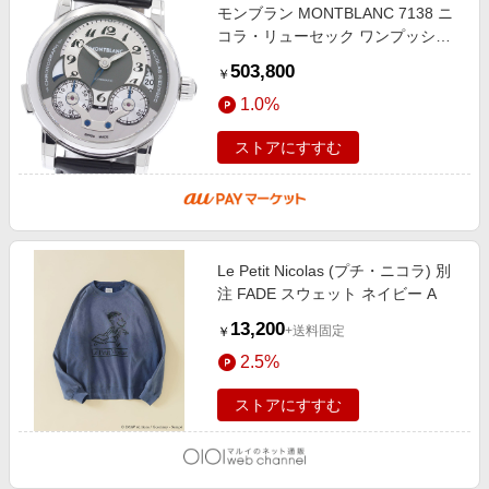
モンブラン MONTBLANC 7138 ニ
コラ・リューセック ワンプッシュ
クロノ デイト 自動巻き メンズ 良
503,800
￥
品 _967185
1.0%
ストアにすすむ
Le Petit Nicolas (プチ・ニコラ) 別
注 FADE スウェット ネイビー A
13,200
+送料固定
￥
2.5%
ストアにすすむ