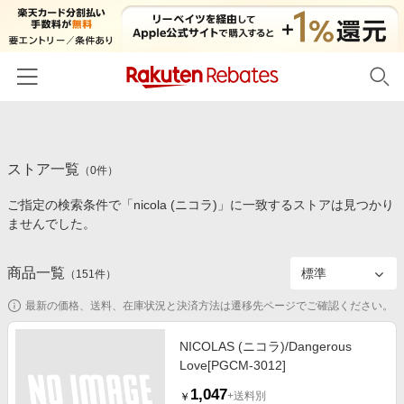
ホーム
ストア一覧
カテゴリー一覧
（
0
件）
ご指定の検索条件で「nicola (ニコラ)」に一致するストアは見つかり
百貨店・総合ECモール
イベント一覧
ませんでした。
ファッション・インナー・小物
リーベイツ注目ストア
ヘルプ
食品・スイーツ・お酒
商品一覧
（
151
件）
初回購入者限定特典
友達紹介
日用品・キッチン用品
対象ストア新規限定特典
最新の価格、送料、在庫状況と決済方法は遷移先ページでご確認ください。
コスメ・健康・医薬品
楽天IDでログイン/会員登録
新着ストアのご紹介
NICOLAS (ニコラ)/Dangerous
キッズ・ベビー用品
Love[PGCM-3012]
電子書籍特集
家電・PC・スマホ・カメラ
1,047
楽天ペイ導入ストア
+送料別
￥