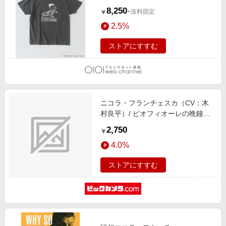
8,250
+送料固定
￥
2.5%
ストアにすすむ
ニコラ・フランチェスカ（CV：木
村良平）/ ピオフィオーレの晩鐘
Character CD Vol．4 ニコラ・フラ
2,750
￥
ンチェスカ
4.0%
ストアにすすむ