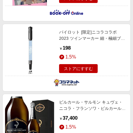
パイロット [限定]ニコラコラボ
2023 ツインマーカー 細・極細ブル
ー(インキ黒) MEF18EUN23LB
198
￥
1.5%
ストアにすすむ
ビルカール・サルモン キュヴェ・
ニコラ・フランソワ・ビルカール
[ボックス付]
37,400
￥
1.5%