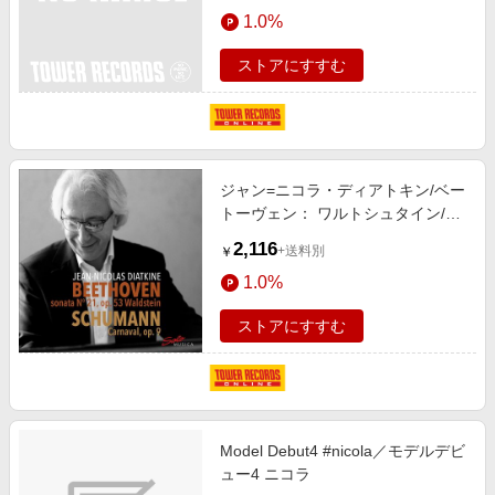
エンタメ
1.0%
楽天サービス特集
スポーツ・アウトドア・ゴルフ
旅行特集
ストアにすすむ
インテリア・寝具
わくわく夏特集
ペット・花・DIY・車
とことん買い物チャレンジ
旅行・レジャー・ホテル予約
Apple公式サイト×楽天カード分割払い
ジャン=ニコラ・ディアトキン/ベー
生活・お役立ち
Qoo10メガポ
トーヴェン： ワルトシュタイン/シ
金融・マネー・保険
ューマン： 謝肉祭[SM373]
Samsung ボーナスキャンペーン
2,116
+送料別
￥
デジタルコンテンツ
週末の高還元 夏の長期版
1.0%
ビジネス・その他サービス
ストアにすすむ
Model Debut4 #nicola／モデルデビ
ュー4 ニコラ