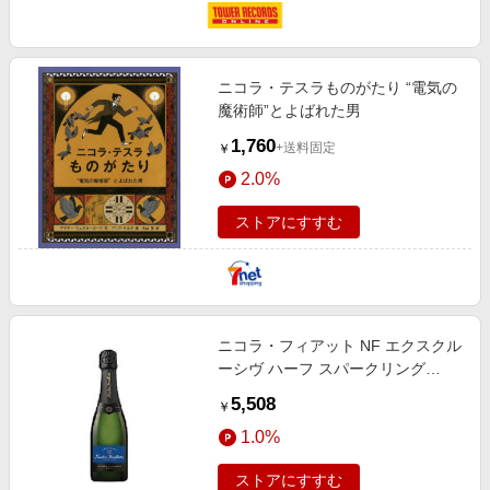
ニコラ・テスラものがたり “電気の
魔術師”とよばれた男
1,760
+送料固定
￥
2.0%
ストアにすすむ
ニコラ・フィアット NF エクスクル
ーシヴ ハーフ スパークリング
375ml
5,508
￥
1.0%
ストアにすすむ