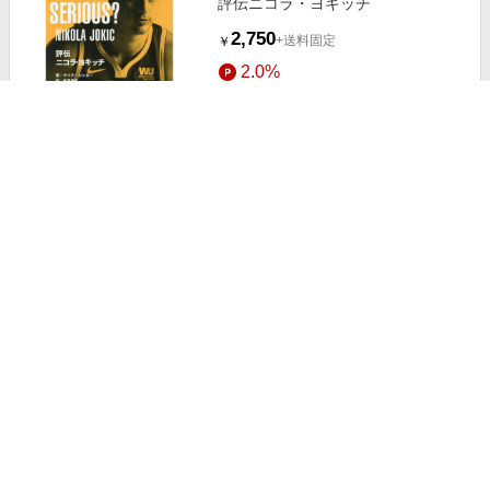
評伝ニコラ・ヨキッチ
2,750
+送料固定
￥
2.0%
ストアにすすむ
アンジェリカ・セルモ/ジョセフ=ニ
コラ=パンクラス・ロワイエ： クラ
ヴサンのための作品集[STR37191]
2,626
+送料別
￥
1.0%
ストアにすすむ