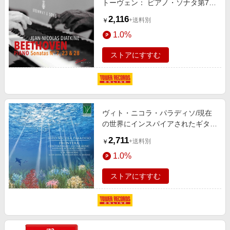
トーヴェン： ピアノ・ソナタ第7
番、第23番、第28番[SM344]
2,116
+送料別
￥
1.0%
ストアにすすむ
ヴィト・ニコラ・パラディソ/現在
の世界にインスパイアされたギター
作品集 - ニコラ・パラディソ： フ
2,711
+送料別
￥
ロンテラ[C00399]
1.0%
ストアにすすむ