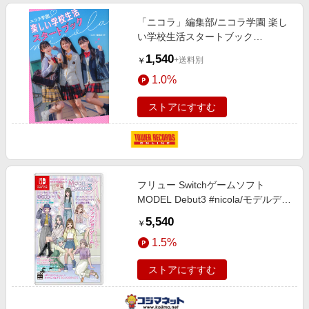
「ニコラ」編集部/ニコラ学園 楽し
い学校生活スタートブック
[9784052061288]
1,540
+送料別
￥
1.0%
ストアにすすむ
フリュー Switchゲームソフト
MODEL Debut3 #nicola/モデルデビ
ュー3 ニコラ HAC-P-A97SA
5,540
￥
1.5%
ストアにすすむ