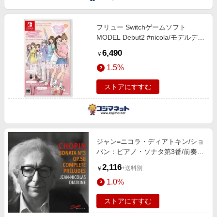
フリュー Switchゲームソフト
MODEL Debut2 #nicola/モデルデビ
ュー2 ニコラ
6,490
￥
MODELDebut2#nicola
1.5%
ストアにすすむ
ジャン=ニコラ・ディアトキン/ショ
パン：ピアノ・ソナタ第3番/前奏曲
全集[SM433]
2,116
+送料別
￥
1.0%
ストアにすすむ