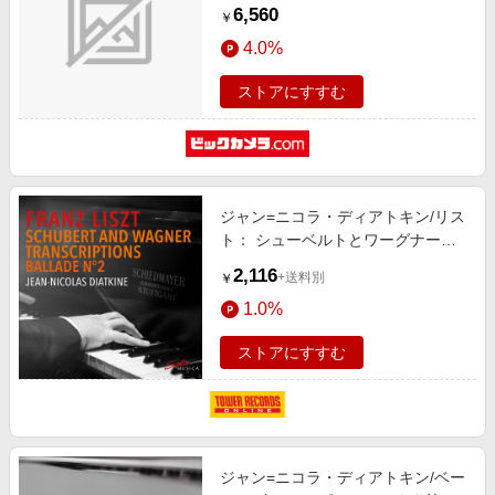
6,560
￥
4.0%
ストアにすすむ
ジャン=ニコラ・ディアトキン/リス
ト： シューベルトとワーグナー作
品のトランスクリプション集
2,116
+送料別
￥
[SM399]
1.0%
ストアにすすむ
ジャン=ニコラ・ディアトキン/ベー