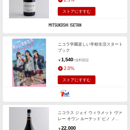
ストアにすすむ
ニコラ学園楽しい学校生活スタート
ブック
1,540
+送料固定
￥
2.0%
ストアにすすむ
ニコラス ジェイ ウィラメット ヴァ
レー オウン ルーテッド ピノ ノワ
ール 2022 ワイン【三越伊勢丹/公
22,000
￥