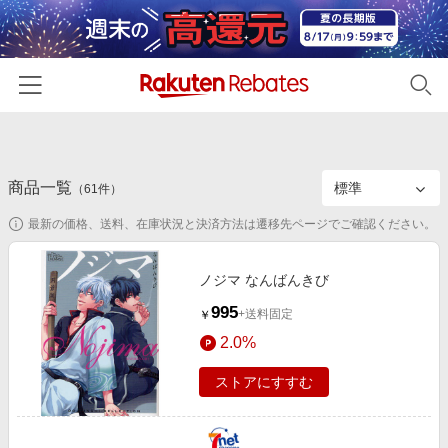
ホーム
商品一覧
カテゴリー一覧
（
61
件）
最新の価格、送料、在庫状況と決済方法は遷移先ページでご確認ください。
百貨店・総合ECモール
イベント一覧
ファッション・インナー・小物
リーベイツ注目ストア
ヘルプ
ノジマ なんばんきび
食品・スイーツ・お酒
初回購入者限定特典
995
+送料固定
￥
友達紹介
日用品・キッチン用品
対象ストア新規限定特典
2.0%
コスメ・健康・医薬品
楽天IDでログイン/会員登録
新着ストアのご紹介
ストアにすすむ
キッズ・ベビー用品
電子書籍特集
家電・PC・スマホ・カメラ
楽天ペイ導入ストア