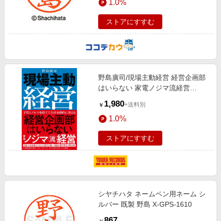
1.0%
ストアにすすむ
野島廣司/現場主動経営 経営企画部
はいらない 家電ノジマ流経営
[9784296210824]
1,980
+送料別
￥
1.0%
ストアにすすむ
シヤチハタ ネームペン用ネーム シ
ルバー 既製 野島 X-GPS-1610
867