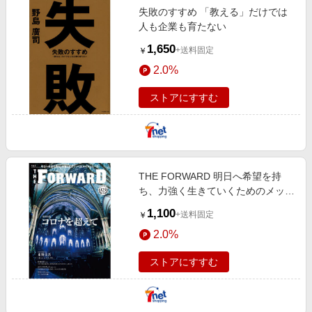
失敗のすすめ 「教える」だけでは
人も企業も育たない
1,650
+送料固定
￥
2.0%
ストアにすすむ
THE FORWARD 明日へ希望を持
ち、力強く生きていくためのメッセ
ージ Vol．1 コロナを超えて
1,100
+送料固定
￥
2.0%
ストアにすすむ