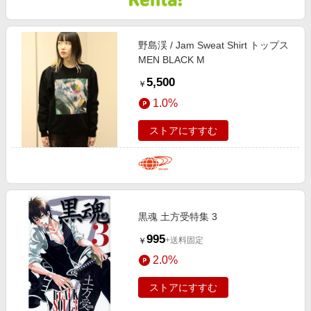
野島渓 / Jam Sweat Shirt トップス
MEN BLACK M
5,500
￥
1.0%
ストアにすすむ
黒魂 土方受特集 3
995
+送料固定
￥
2.0%
ストアにすすむ