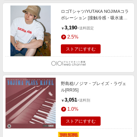
ロゴTシャツ/YUTAKA NOJIMAコラ
ボレーション [接触冷感・吸水速乾]
02アイボリー
3,190
+送料固定
￥
2.5%
ストアにすすむ
野島稔/ノジマ・プレイズ・ラヴェ
ル[RR35]
3,051
+送料別
￥
1.0%
ストアにすすむ