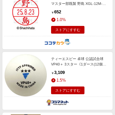
マスター部既製 野島 XGL-12M-
1610
652
￥
1.0%
ストアにすすむ
ティーエスピー 卓球 公認試合球
VP40＋ 3スター《1ダース(12個入
り)》 015100
3,109
￥
1.5%
ストアにすすむ