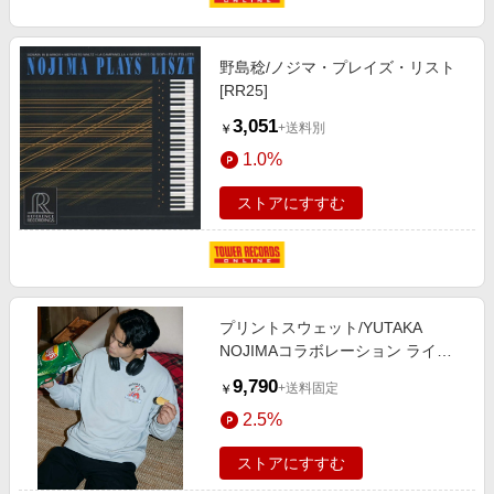
野島稔/ノジマ・プレイズ・リスト
[RR25]
3,051
+送料別
￥
1.0%
ストアにすすむ
プリントスウェット/YUTAKA
NOJIMAコラボレーション ライト
グレー
9,790
+送料固定
￥
2.5%
ストアにすすむ