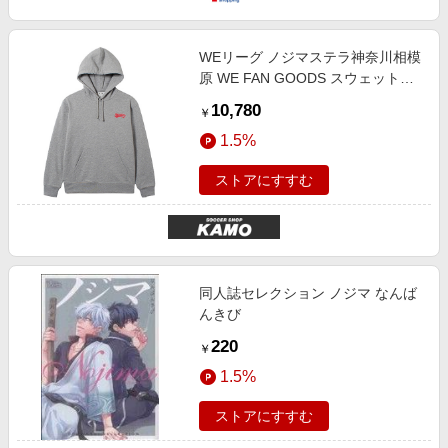
エンタメ
楽天サービス特集
スポーツ・アウトドア・ゴルフ
旅行特集
WEリーグ ノジマステラ神奈川相模
インテリア・寝具
原 WE FAN GOODS スウェットフ
わくわく夏特集
ーディー GREY サッカー
10,780
ペット・花・DIY・車
￥
とことん買い物チャレンジ
1.5%
旅行・レジャー・ホテル予約
Apple公式サイト×楽天カード分割払い
生活・お役立ち
ストアにすすむ
Qoo10メガポ
金融・マネー・保険
Samsung ボーナスキャンペーン
デジタルコンテンツ
週末の高還元 夏の長期版
ビジネス・その他サービス
同人誌セレクション ノジマ なんば
んきび
220
￥
1.5%
ストアにすすむ