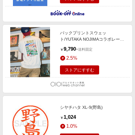
バックプリントスウェッ
ト/YUTAKA NOJIMAコラボレーシ
ョン アイボリー
9,790
+送料固定
￥
2.5%
ストアにすすむ
シヤチハタ XL-9(野島)
1,024
￥
1.0%