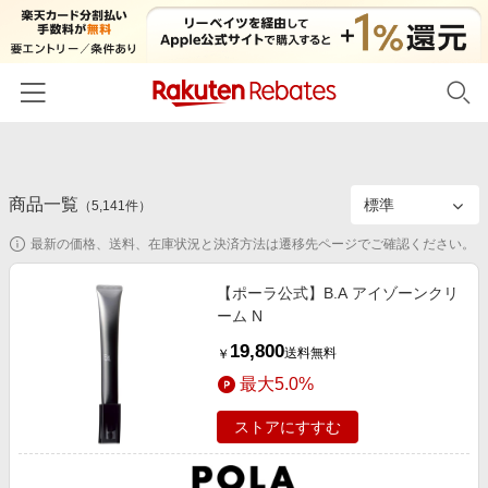
ホーム
商品一覧
カテゴリー一覧
（
5,141
件）
最新の価格、送料、在庫状況と決済方法は遷移先ページでご確認ください。
百貨店・総合ECモール
イベント一覧
ファッション・インナー・小物
【ポーラ公式】B.A アイゾーンクリ
リーベイツ注目ストア
ヘルプ
ーム N
食品・スイーツ・お酒
初回購入者限定特典
19,800
友達紹介
送料無料
￥
日用品・キッチン用品
対象ストア新規限定特典
最大5.0%
コスメ・健康・医薬品
楽天IDでログイン/会員登録
新着ストアのご紹介
ストアにすすむ
キッズ・ベビー用品
電子書籍特集
家電・PC・スマホ・カメラ
楽天ペイ導入ストア