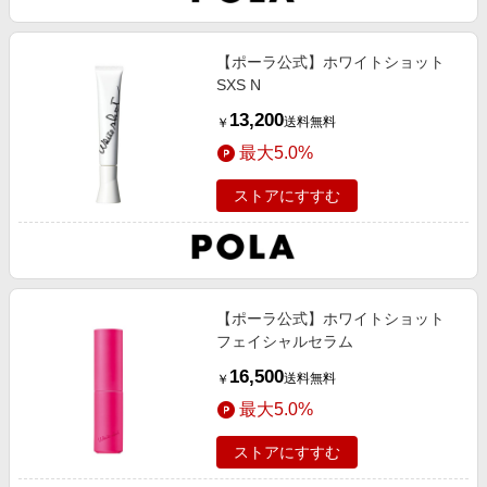
エンタメ
楽天サービス特集
スポーツ・アウトドア・ゴルフ
旅行特集
【ポーラ公式】ホワイトショット
インテリア・寝具
SXS N
わくわく夏特集
13,200
ペット・花・DIY・車
送料無料
￥
とことん買い物チャレンジ
最大5.0%
旅行・レジャー・ホテル予約
Apple公式サイト×楽天カード分割払い
生活・お役立ち
ストアにすすむ
Qoo10メガポ
金融・マネー・保険
Samsung ボーナスキャンペーン
デジタルコンテンツ
週末の高還元 夏の長期版
ビジネス・その他サービス
【ポーラ公式】ホワイトショット
フェイシャルセラム
16,500
送料無料
￥
最大5.0%
ストアにすすむ