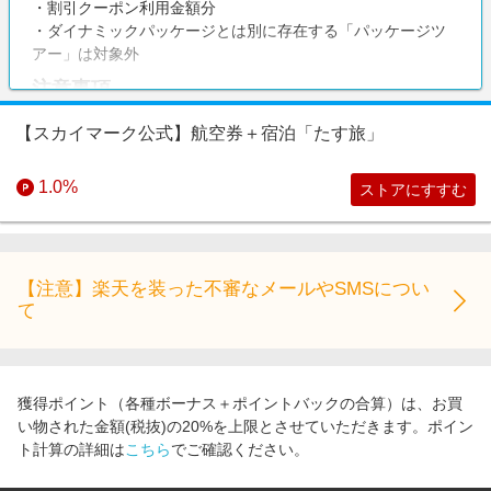
・割引クーポン利用金額分
・ダイナミックパッケージとは別に存在する「パッケージツ
アー」は対象外
注意事項
※申し込み完了→旅行出発（復路便搭乗）にて成果対象とな
【スカイマーク公式】航空券＋宿泊「たす旅」
ります。
※ダイナミックパッケージ「たす旅」商品のみが対象です。
1.0%
ストアにすすむ
【注意】楽天を装った不審なメールやSMSについ
て
獲得ポイント（各種ボーナス＋ポイントバックの合算）は、お買
い物された金額(税抜)の20%を上限とさせていただきます。ポイン
ト計算の詳細は
こちら
でご確認ください。