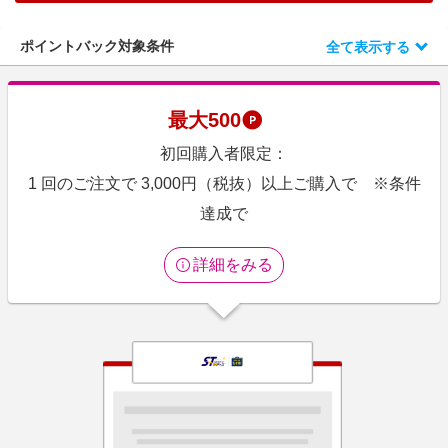
エンタメ
楽天サービス特集
スポーツ・アウトドア・ゴルフ
ポイントバック対象条件
全て表示する
旅行特集
インテリア・寝具
わくわく夏特集
ペット・花・DIY・車
最大
500
50万ポイント山分けキャンペーン
旅行・レジャー・ホテル予約
初回購入者限定：
とことん買い物チャレンジ
生活・お役立ち
1 回のご注文で 3,000円（税抜）以上ご購入で ※条件
Apple公式サイト×楽天カード分割払い
金融・マネー・保険
達成で
Samsung ボーナスキャンペーン
デジタルコンテンツ
週末の高還元 夏の長期版
詳細をみる
ビジネス・その他サービス