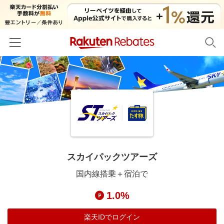
ホーム
カテゴリー一覧
百貨店・総合ECモール
イベント一覧
ファッション・インナー・小物
リーベイツ注目ストア
ヘルプ
食品・スイーツ・お酒
初回購入者限定特典
スカイパックツアーズ
友達紹介
日用品・キッチン用品
対象ストア新規限定特典
国内線搭乗＋宿泊で
コスメ・健康・医薬品
楽天IDでログイン/会員登録
新着ストアのご紹介
1.0%
キッズ・ベビー用品
電子書籍特集
家電・PC・スマホ・カメラ
楽天IDでログイン
楽天ペイ導入ストア