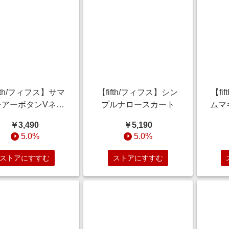
ifth/フィフス】サマ
【fifth/フィフス】シン
【fi
シアーボタンVネッ
プルナロースカート
ムマ
クカーディガン
￥3,490
￥5,190
5.0%
5.0%
ストアにすすむ
ストアにすすむ