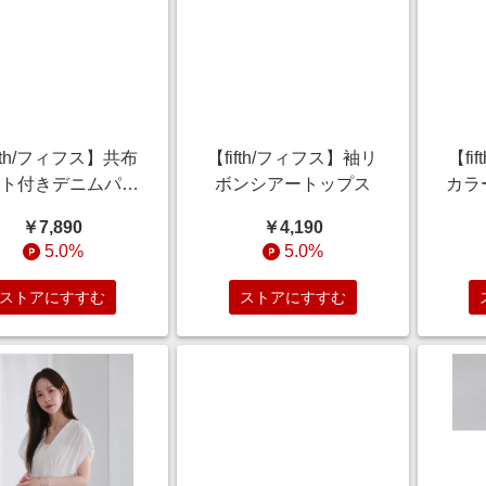
ifth/フィフス】共布
【fifth/フィフス】袖リ
【fi
ルト付きデニムパン
ボンシアートップス
カラ
ツ
￥7,890
￥4,190
5.0%
5.0%
ストアにすすむ
ストアにすすむ