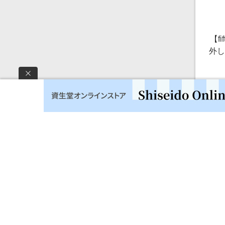
【f
外
レ