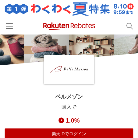
ホーム
カテゴリー一覧
百貨店・総合ECモール
イベント一覧
ファッション・インナー・小物
リーベイツ注目ストア
ヘルプ
食品・スイーツ・お酒
初回購入者限定特典
ベルメゾン
友達紹介
日用品・キッチン用品
対象ストア新規限定特典
購入で
コスメ・健康・医薬品
楽天IDでログイン/会員登録
新着ストアのご紹介
1.0%
キッズ・ベビー用品
電子書籍特集
家電・PC・スマホ・カメラ
楽天IDでログイン
楽天ペイ導入ストア