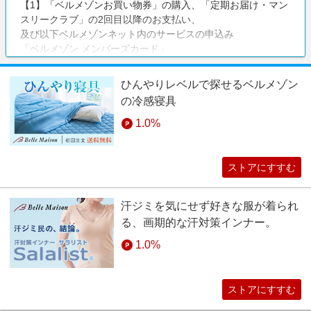
【1】「ベルメゾンお買い物券」の購入、「定期お届け・マン
スリークラブ」の2回目以降のお支払い、
及び以下ベルメゾンネット内のサービスの申込み
「ベルメゾン メンバーズカード」
「ベルメゾン ポイントパーク」
「ベルメゾンデッセ」
ひんやりレベルで探せるベルメゾン
【2】以下グループサイトでの商品購入や申込み、または経由
の冷感寝具
してからのベルメゾンネットでの商品購入
「TSUNAGU（つなぐ）」
1.0%
「イイハナ・ドットコム」
「ベルメゾン ライフプランデザイン」
「ディアーズブレイン」
ストアにすすむ
「プラネットワーク」
他、bellemaison.jpドメイン以外のグループサイト
汗ジミを気にせず好きな服が着られ
る、画期的な汗対策インナー。
※以下の場合は対象外となります。
・リーベイツ経由でベルメゾン → イイハナ・ドットコムで購
1.0%
入された場合、イイハナ・ドットコムでのご購入はポイント
対象となりません（イイハナ・ドットコム以外のサイトにつ
いても同様です。）
ストアにすすむ
・グループネットからのグループでのご注文