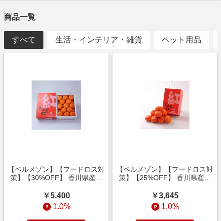
・電話・ハガキ・FAXでのご注文、送料、消費税
・「定期お届け・マンスリークラブ」の2回目以降のお支払い
商品一覧
・「ベルメゾンお買い物券」のご購入
・キャンセル、返品
すべて
生活・インテリア・雑貨
ペット用品
・キャンセル、返品が繰り返されるなど、いたずらや不正と
思われる行為が繰り返された場合、ベルメゾンの判断により
ポイントバックの対象外となります。
注意事項
【PayPay決済をご利用のお客様へ】
リーベイツアプリでPayPay決済が正常に完了しない場合、た
いへん恐れ入りますが、クレジットカード決済などの、
PayPay決済以外の方法をご検討ください。PayPay決済をご希
望の場合は、SafariやChromeなどのブラウザからリーベイツ
のウェブページを経由してストアにお進みください。
【ベルメゾン】【フードロス対
【ベルメゾン】【フードロス対
策】【30%OFF】 香川県産さ
策】【25%OFF】 香川県産さ
ぬき紅みかん 2kg (ご注文は8/5
ぬき紅みかん 1.2kg (ご注文は
まで)
8/5まで)
￥5,400
￥3,645
1.0%
1.0%