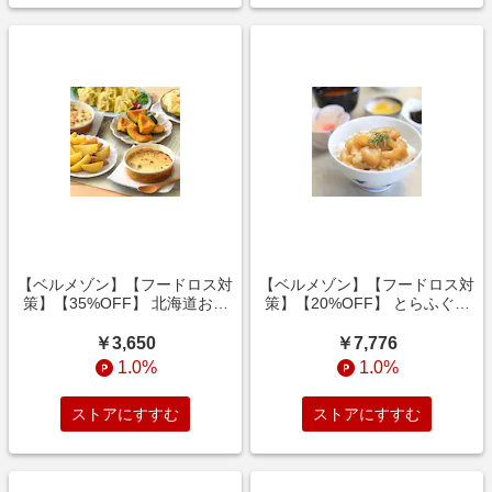
【ベルメゾン】【フードロス対
【ベルメゾン】【フードロス対
策】【35%OFF】 北海道お惣
策】【20%OFF】 とらふぐ刺
菜詰合せ6種セット (訳あり)
身漬け丼の具 60g×10袋 (訳あ
り)
￥3,650
￥7,776
1.0%
1.0%
ストアにすすむ
ストアにすすむ