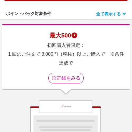
エンタメ
楽天サービス特集
スポーツ・アウトドア・ゴルフ
ポイントバック対象条件
全て表示する
旅行特集
インテリア・寝具
お中元特集2026
ペット・花・DIY・車
最大
500
わくわく夏特集
旅行・レジャー・ホテル予約
初回購入者限定：
とことん買い物チャレンジ
生活・お役立ち
1 回のご注文で 3,000円（税抜）以上ご購入で ※条件
Apple公式サイト×楽天カード分割払い
金融・マネー・保険
達成で
Qoo10メガポ
デジタルコンテンツ
詳細をみる
ビジネス・その他サービス