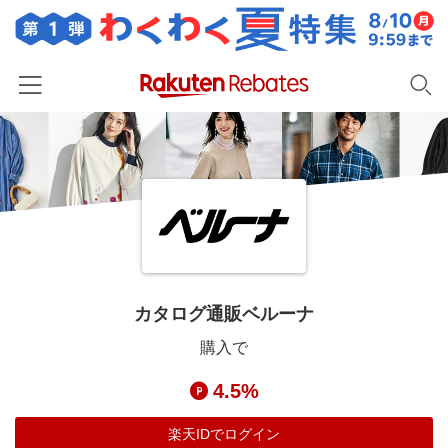
ホーム
カテゴリー一覧
百貨店・総合ECモール
イベント一覧
ファッション・インナー・小物
リーベイツ注目ストア
ヘルプ
食品・スイーツ・お酒
初回購入者限定特典
カタログ通販ベルーナ
友達紹介
日用品・キッチン用品
対象ストア新規限定特典
購入で
コスメ・健康・医薬品
楽天IDでログイン/会員登録
新着ストアのご紹介
4.5%
キッズ・ベビー用品
電子書籍特集
家電・PC・スマホ・カメラ
楽天IDでログイン
楽天ペイ導入ストア