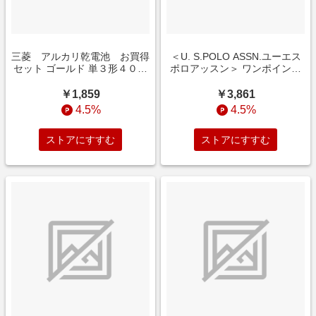
三菱 アルカリ乾電池 お買得
＜U. S.POLO ASSN.ユーエス
セット ゴールド 単３形４０本
ポロアッスン＞ ワンポイント
インテリア
ケーブルニット オフホワイト/
白 Ｌ レディース RANAN 秋号
￥1,859
￥3,861
あったかアイテム,体型カバー
4.5%
4.5%
ネット限定 ニット
ストアにすすむ
ストアにすすむ