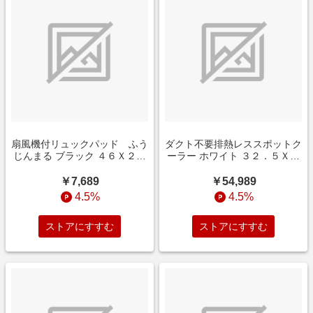
【PayPay決済をご利用のお客様へ】
リーベイツアプリでPayPay決済が正常に完了しない場合、た
いへん恐れ入りますが、クレジットカード決済などの、
PayPay決済以外の方法をご検討ください。PayPay決済をご希
望の場合は、SafariやChromeなどのブラウザからリーベイツ
のウェブページを経由してストアにお進みください。
扇風機付リュックパッド ふう
ダクト不要排熱レススポットク
じんまる ブラック ４６Ｘ２６
ーラー ホワイト ３２．５Ｘ２
Ｘ３．５ＣＭ インテリア
７Ｘ５８ＣＭ インテリア
￥7,689
￥54,989
4.5%
4.5%
ストアにすすむ
ストアにすすむ