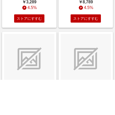
あり
￥3,289
￥8,789
4.5%
4.5%
ストアにすすむ
ストアにすすむ
ソーラー多機能警告式害獣駆除
ベルーナオリジナル パワーヘ
機 グリーン １４Ｘ７．５Ｘ１
ッド搭載サイクロン掃除機 ブ
７．５ＣＭ インテリア 秋号 防
ラック ６０Ｘ２６Ｘ１４ＣＭ
水 ロングセラー
インテリア 組立品 ロングセラ
￥4,389
￥10,989
ー,動画あり
4.5%
4.5%