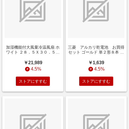
加湿機能付大風量冷温風扇 ホ
三菱 アルカリ乾電池 お買得
ワイト ２８．５Ｘ３０．５Ｘ
セット ゴールド 単２形８本 イ
６６ＣＭ インテリア
ンテリア
￥21,989
￥1,639
4.5%
4.5%
ストアにすすむ
ストアにすすむ