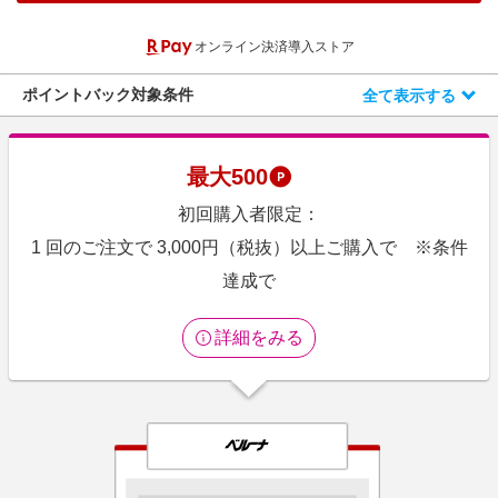
エンタメ
楽天サービス特集
オンライン決済導入ストア
スポーツ・アウトドア・ゴルフ
旅行特集
インテリア・寝具
ポイントバック対象条件
全て表示する
お中元特集2026
ペット・花・DIY・車
わくわく夏特集
旅行・レジャー・ホテル予約
とことん買い物チャレンジ
最大
500
生活・お役立ち
Apple公式サイト×楽天カード分割払い
初回購入者限定：
金融・マネー・保険
Qoo10メガポ
1 回のご注文で 3,000円（税抜）以上ご購入で ※条件
デジタルコンテンツ
達成で
ビジネス・その他サービス
詳細をみる