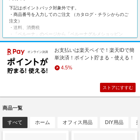
下記はポイントバック対象外です。
・商品番号を入力してのご注文 （カタログ・チラシからのご
注文）
・送料、消費税
・「ベルーナ」のページから「ベルーナグルメショッピン
グ」「My Wine Club」へ遷移し、お買い物した場合
※「ベルーナ」のページから「ベルーナインテリア」へ遷移
お支払いは楽天ペイで！楽天IDで簡
し、お買い物を続けた場合はポイントバック対象となりま
単決済！ポイント貯まる・使える！
す。
・キャンセル、返品された場合、ポイント付与は無効となり
4.5%
ます。
・キャンセル、返品が繰り返されるなど、いたずらや不正と
思われる行為が繰り返された場合、ベルーナの判断によりポ
ストアにすすむ
イント付与の対象外となります。
注意事項
商品一覧
ハッピーポイントは対象となります。
ベルーナのご優待会員ランクに応じて送料が無料となる場合
すべて
ホーム
オフィス用品
DIY用品
がございます。※詳しくはベルーナネットのご利用ガイドを
ご覧ください。