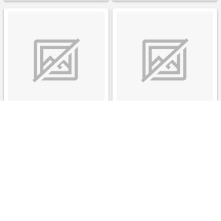
星座・誕生石付き 手形足形ク
星座・誕生石付き 手形足形ク
リアフレーム シャンパンライ
リアフレーム シャンパンライ
ト 3個セット【お仕立券】
ト 2個セット【お仕立券】
￥35,300
￥23,900
4.0%
4.0%
ストアにすすむ
ストアにすすむ