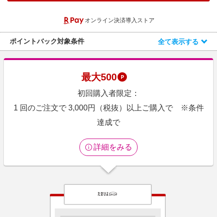
エンタメ
楽天サービス特集
オンライン決済導入ストア
スポーツ・アウトドア・ゴルフ
旅行特集
インテリア・寝具
ポイントバック対象条件
全て表示する
わくわく夏特集
ペット・花・DIY・車
50万ポイント山分けキャンペーン
旅行・レジャー・ホテル予約
とことん買い物チャレンジ
最大
500
生活・お役立ち
Apple公式サイト×楽天カード分割払い
初回購入者限定：
金融・マネー・保険
Samsung ボーナスキャンペーン
1 回のご注文で 3,000円（税抜）以上ご購入で ※条件
デジタルコンテンツ
達成で
週末の高還元 夏の長期版
ビジネス・その他サービス
詳細をみる