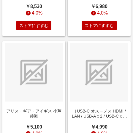
NOSERU[レーシングスペック
Ver．]
￥8,530
￥6,980
4.0%
4.0%
ストアにすすむ
ストアにすすむ
アリス・ギア・アイギス 小芦
［USB-C オス→メス HDMI /
睦海
LAN / USB-Aｘ2 / USB-Cｘ2]
USB PD対応 53W ドッキング
ステーション グレー
￥5,100
￥4,990
A8365NA1 [USB Power