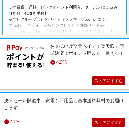
※消費税、送料、ビックポイント利用分、クーポンによる値
引き分、代引き手数料
※当社グループ会社のサイト（ソフマップ.com、コジ
マ.net）、当サイトからリンクしている外部サイト等、
「biccamera.com」ドメイン以外のサイトでのご購入、サー
ビス（商品の店舗取り置き）、ビック酒販、ビックカメラリ
フォーム
お支払いは楽天ペイで！楽天IDで簡
単決済！ポイント貯まる・使える！
4.0%
ストアにすすむ
決算セール開催中！家電も日用品も基本送料無料でお届け
します
4.0%
ストアにすすむ