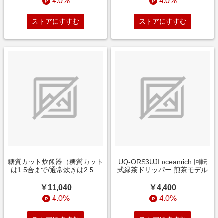
4.0%
4.0%
Delivery対応]
ストアにすすむ
ストアにすすむ
糖質カット炊飯器（糖質カット
UQ-ORS3UJI oceanrich 回転
は1.5合まで/通常炊きは2.5合
式緑茶ドリッパー 煎茶モデル
まで） NATUUL炊飯器 NL-
RC25SCA [2.5合 /マイコン]
￥11,040
￥4,400
4.0%
4.0%