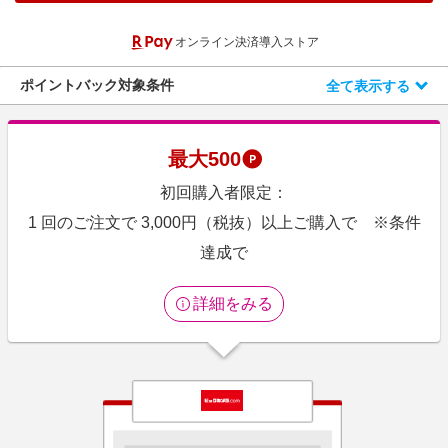
エンタメ
楽天サービス特集
オンライン決済導入ストア
スポーツ・アウトドア・ゴルフ
旅行特集
インテリア・寝具
ポイントバック対象条件
全て表示する
わくわく夏特集
ペット・花・DIY・車
とことん買い物チャレンジ
旅行・レジャー・ホテル予約
Apple公式サイト×楽天カード分割払い
最大
500
生活・お役立ち
Qoo10メガポ
初回購入者限定：
金融・マネー・保険
Samsung ボーナスキャンペーン
1 回のご注文で 3,000円（税抜）以上ご購入で ※条件
デジタルコンテンツ
達成で
週末の高還元 夏の長期版
ビジネス・その他サービス
詳細をみる