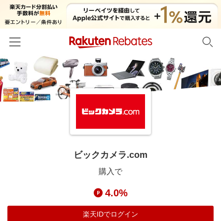
ホーム
カテゴリー一覧
百貨店・総合ECモール
イベント一覧
ファッション・インナー・小物
リーベイツ注目ストア
ヘルプ
食品・スイーツ・お酒
初回購入者限定特典
ビックカメラ.com
友達紹介
日用品・キッチン用品
対象ストア新規限定特典
購入で
コスメ・健康・医薬品
楽天IDでログイン/会員登録
新着ストアのご紹介
4.0%
キッズ・ベビー用品
電子書籍特集
家電・PC・スマホ・カメラ
楽天IDでログイン
楽天ペイ導入ストア