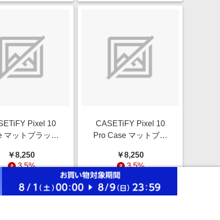
ETiFY Pixel 10
CASETiFY Pixel 10
se マットブラック
Pro Case マットブラ
ct Magnetic Case
ック Impact Magnetic
￥8,250
￥8,250
mo Camo Camo
Case Cassette
3.5%
3.5%
Over - Black
Cassette CASETiFY
MiXTAPE - Neon
ストアにすすむ
ストアにすすむ
Remix