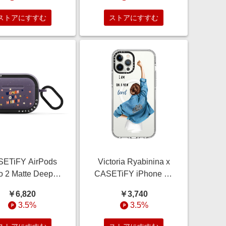
 ケース DAISIES
トブラック インパクト
ケース DRAGONS
ストアにすすむ
ストアにすすむ
ETiFY AirPods
Victoria Ryabinina x
o 2 Matte Deep
CASETiFY iPhone 12
rple バウンス ケー
Pro Max Case
￥6,820
￥3,740
ス Star,Quote
Quote,Portraiture クリ
3.5%
3.5%
e,Star,Typography
ア インパクト クリア
n On a Mission -
ケース MagSafe対応