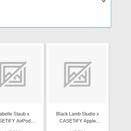
sabelle Staub x
Black Lamb Studio x
ETiFY AirPods
CASETiFY Apple
Star,Zodiac Pink
Watch Band Series 7-9