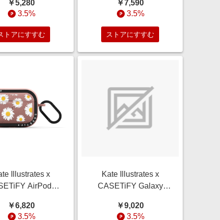
￥5,280
￥7,590
z インパクトケース
(45mm) Dog,Chrome
3.5%
3.5%
ra Constellation
Black インパクト バン
ド Dog Park (white)
ストアにすすむ
ストアにすすむ
te Illustrates x
Kate Illustrates x
ETiFY AirPods
CASETiFY Galaxy
 Floral,Cartoon
S23 Ultra Case
￥6,820
￥9,020
e Dusty Rose バウ
Dragon,Chrome マッ
3.5%
3.5%