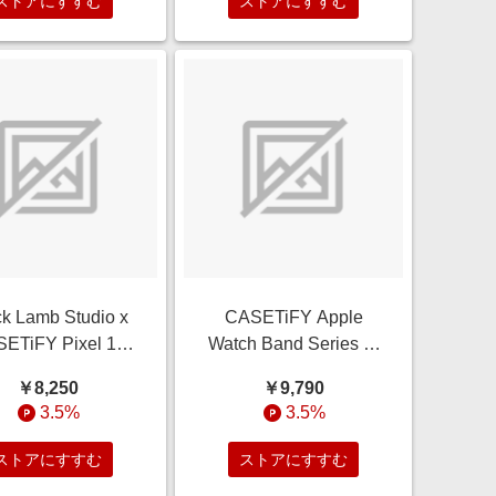
ストアにすすむ
ストアにすすむ
Airpod Pro
Girl boss (brunette)
ck Lamb Studio x
CASETiFY Apple
ETiFY Pixel 10
Watch Band Series 4-
se Dog,Cartoon
6, SE (40mm) ライト
￥8,250
￥9,790
k Impact Magnetic
グレー 本革製レザーバ
3.5%
3.5%
se DOG SHOW
ンド 本革製レザーバン
ド casetify
ストアにすすむ
ストアにすすむ