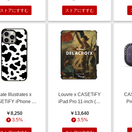
 バンド Dog Park
Magnetic Case FRUIT
ンス
(black)
STICKERS
ストアにすすむ
ストアにすすむ
ate Illustrates x
Louvre x CASETiFY
CAS
ETiFY iPhone 15
iPad Pro 11-inch (第
Pr
Pro Max Case
3/4世代) ブラック イン
Pu
￥8,250
￥13,640
,Animal Black イ
パクト フォリオ ケー
3.5%
3.5%
クトケース COW
ス Delacroix iPad
Quot
PRINT
Case
Woma