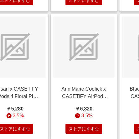
ストアにすすむ
ストアにすすむ
iisan x CASETiFY
Ann Marie Coolick x
Bla
Pods 4 Floral Pink
CASETiFY AirPods
CAS
zz インパクトケース
Pro Geometric,Fine Art
Ca
￥5,280
￥6,820
ring Botanicals
Matte Charcoal バウン
Blac
3.5%
3.5%
ス ケース Magenta
Ca
Confetti
ストアにすすむ
ストアにすすむ