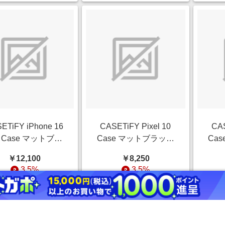
ETiFY iPhone 16
CASETiFY Pixel 10
CAS
o Case マットブラ
Case マットブラック
Ca
 インパクトリング
Impact Magnetic Case
Impa
￥12,100
￥8,250
スタンドケース
Camo Camo Camo
Ca
3.5%
3.5%
gSafe対応 Camo
Over - Olive
mo Camo Over -
ストアにすすむ
ストアにすすむ
Olive Mix