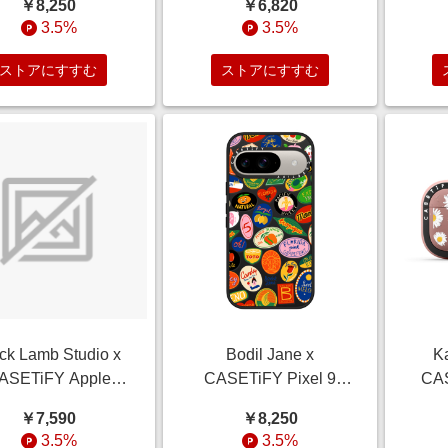
￥8,250
￥6,820
ブラック Impact
Deep Purple バウンス
Fiz
3.5%
3.5%
netic Case White
ケース Aquarius
Lib
Wine Dreamer
Constellation
ストアにすすむ
ストアにすすむ
ck Lamb Studio x
Bodil Jane x
Ka
ASETiFY Apple
CASETiFY Pixel 9
CAS
atch Band SE 3
Case Sticker マットブ
Pro
￥7,590
￥8,250
Black インパ
ラック Impact
Matt
3.5%
3.5%