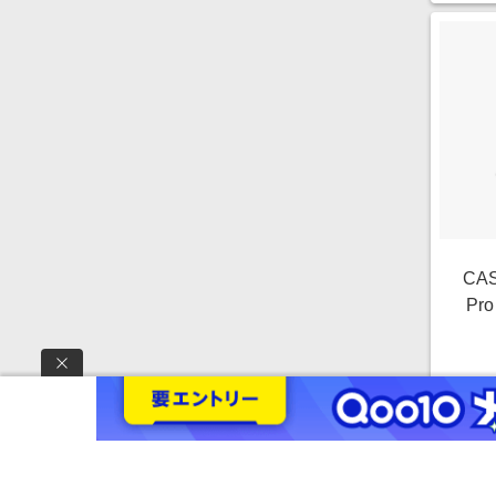
CAS
Pr
ック
Ma
Ca