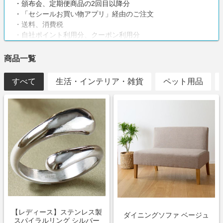
・頒布会、定期便商品の2回目以降分
・「セシールお買い物アプリ」経由のご注文
・送料、消費税
・自社ポイント利用分、クーポン利用分
・虚偽、いたずら、重複
・登録不備
商品一覧
・注文キャンセル、クーリングオフ
すべて
注意事項
生活・インテリア・雑貨
ペット用品
・値引金額を差し引いた購入金額がポイント対象となります
【レディース】ステンレス製
ダイニングソファ ベージュ
スパイラルリング シルバー