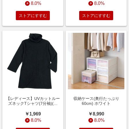
8.0%
8.0%
ストアにすすむ
ストアにすすむ
【レディース】UVカットルー
収納ケース(奥行たっぷり
ズネックTシャツ(7分袖)(綿
60cm) ホワイト
100%・UVカット・洗濯機OK)
ブラック
￥1,969
￥8,990
8.0%
8.0%