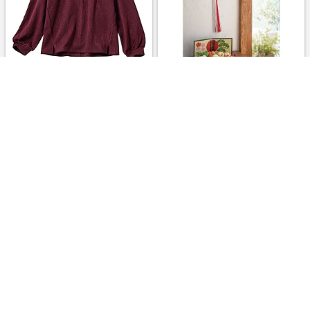
70%OFF【レディース】フク
30%OFF京都夢み屋 水引き飾
レジャカード花柄プルオーバー
り
(洗濯機OK) ボルドー
￥1,309
￥6,540
8.0%
8.0%
ストアにすすむ
ストアにすすむ