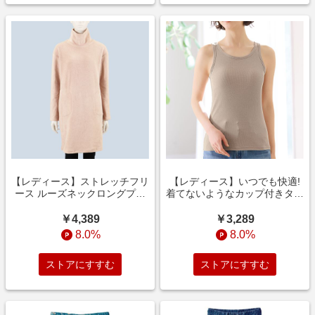
【レディース】ストレッチフリ
【レディース】いつでも快適!
ース ルーズネックロングプル
着てないようなカップ付きタン
オーバー(冷え対策/あったか/洗
ク(ノンワイヤー) モカ
濯機OK) スモークピンク
￥4,389
￥3,289
8.0%
8.0%
ストアにすすむ
ストアにすすむ