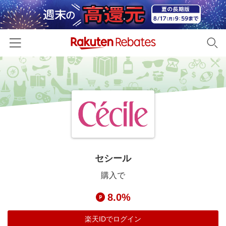
ホーム
カテゴリー一覧
百貨店・総合ECモール
イベント一覧
ファッション・インナー・小物
リーベイツ注目ストア
ヘルプ
食品・スイーツ・お酒
初回購入者限定特典
セシール
友達紹介
日用品・キッチン用品
対象ストア新規限定特典
購入で
コスメ・健康・医薬品
楽天IDでログイン/会員登録
新着ストアのご紹介
8.0%
キッズ・ベビー用品
電子書籍特集
家電・PC・スマホ・カメラ
楽天IDでログイン
楽天ペイ導入ストア