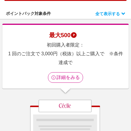
エンタメ
楽天サービス特集
スポーツ・アウトドア・ゴルフ
ポイントバック対象条件
全て表示する
旅行特集
インテリア・寝具
わくわく夏特集
ペット・花・DIY・車
最大
500
とことん買い物チャレンジ
旅行・レジャー・ホテル予約
初回購入者限定：
Apple公式サイト×楽天カード分割払い
生活・お役立ち
1 回のご注文で 3,000円（税抜）以上ご購入で ※条件
Qoo10メガポ
金融・マネー・保険
達成で
Samsung ボーナスキャンペーン
デジタルコンテンツ
週末の高還元 夏の長期版
詳細をみる
ビジネス・その他サービス