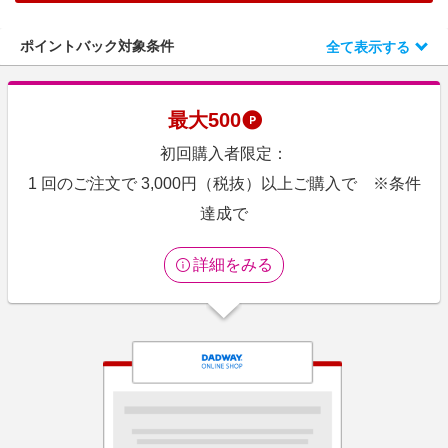
エンタメ
楽天サービス特集
スポーツ・アウトドア・ゴルフ
ポイントバック対象条件
全て表示する
旅行特集
インテリア・寝具
わくわく夏特集
ペット・花・DIY・車
最大
500
とことん買い物チャレンジ
旅行・レジャー・ホテル予約
初回購入者限定：
Apple公式サイト×楽天カード分割払い
生活・お役立ち
1 回のご注文で 3,000円（税抜）以上ご購入で ※条件
Qoo10メガポ
金融・マネー・保険
達成で
Samsung ボーナスキャンペーン
デジタルコンテンツ
週末の高還元 夏の長期版
詳細をみる
ビジネス・その他サービス