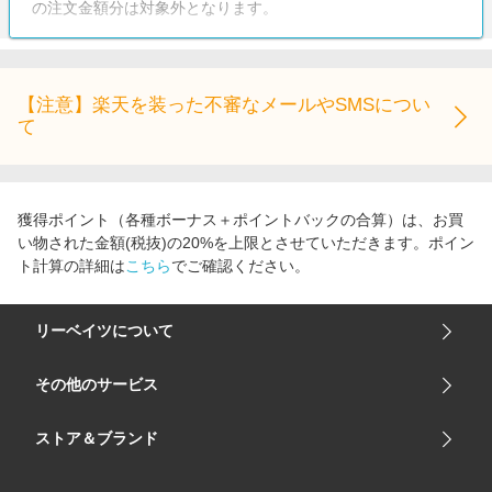
の注文金額分は対象外となります。
【注意】楽天を装った不審なメールやSMSについ
て
獲得ポイント（各種ボーナス＋ポイントバックの合算）は、お買
い物された金額(税抜)の20%を上限とさせていただきます。ポイン
ト計算の詳細は
こちら
でご確認ください。
リーベイツについて
会社概要
その他のサービス
ご利用ガイド
楽天市場
ストア＆ブランド
サイトマップ
楽天モバイル
ユニクロオンラインストア
リーベイツ 公式アプリ