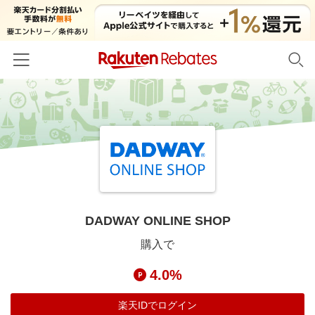
ホーム
カテゴリー一覧
百貨店・総合ECモール
イベント一覧
ファッション・インナー・小物
リーベイツ注目ストア
ヘルプ
食品・スイーツ・お酒
初回購入者限定特典
DADWAY ONLINE SHOP
友達紹介
日用品・キッチン用品
対象ストア新規限定特典
購入で
コスメ・健康・医薬品
楽天IDでログイン/会員登録
新着ストアのご紹介
4.0%
キッズ・ベビー用品
電子書籍特集
家電・PC・スマホ・カメラ
楽天IDでログイン
楽天ペイ導入ストア