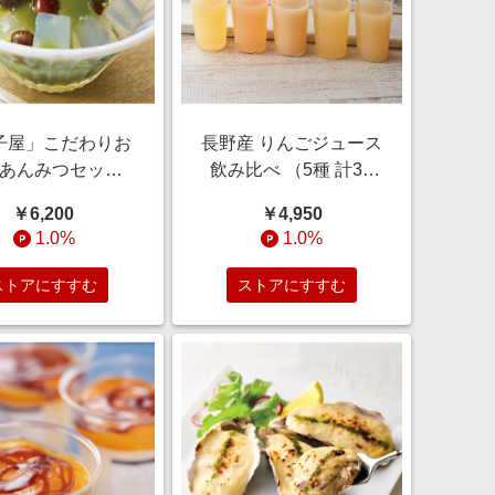
子屋」こだわりお
長野産 りんごジュース
あんみつセット
飲み比べ （5種 計30
8個） 【通販】
缶） 【通販】
￥6,200
￥4,950
1.0%
1.0%
ストアにすすむ
ストアにすすむ