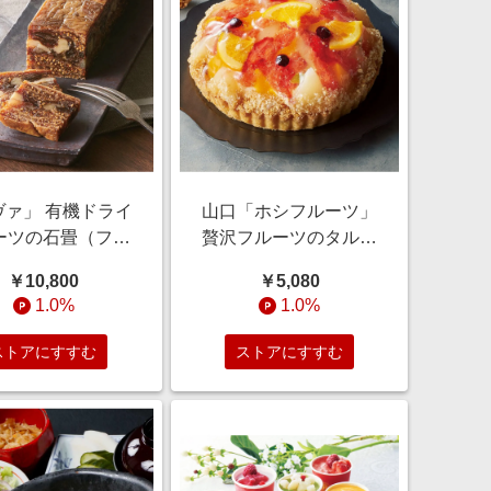
ヴァ」 有機ドライ
山口「ホシフルーツ」
ーツの石畳（フル
贅沢フルーツのタルト
ケーキ）１本 【通
【通常お届け】 【通
￥10,800
￥5,080
販】
販】
1.0%
1.0%
ストアにすすむ
ストアにすすむ