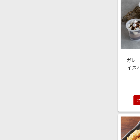
ガレ
イスパ
6