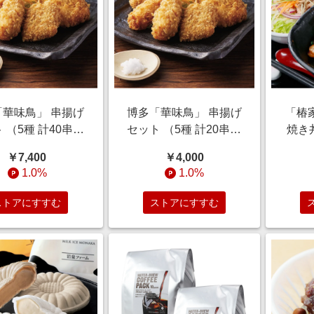
「華味鳥」 串揚げ
博多「華味鳥」 串揚げ
「椿
 （5種 計40串）
セット （5種 計20串）
焼き
【通販】
【通販】
￥7,400
￥4,000
1.0%
1.0%
ストアにすすむ
ストアにすすむ