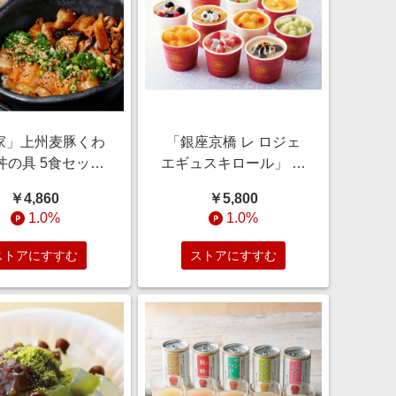
家」上州麦豚くわ
「銀座京橋 レ ロジェ
丼の具 5食セット
エギュスキロール」 ア
【通販】
イス （105ml×11個）
￥4,860
￥5,800
【通常お届け】 【通
1.0%
1.0%
販】
ストアにすすむ
ストアにすすむ