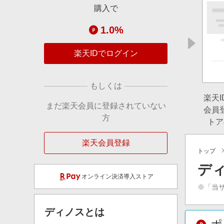
購入で
1.0%
楽天IDでログイン
もしくは
楽天
まだ楽天会員に登録されていない
会員
方
トア
楽天会員登録
トップ
デ
オンライン決済導入ストア
※「当
ディノス
とは