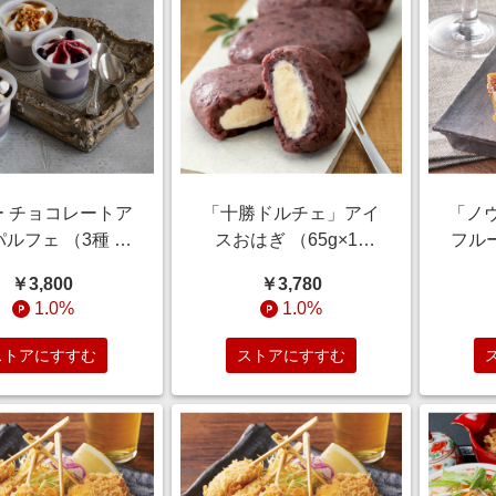
ー チョコレートア
「十勝ドルチェ」アイ
「ノ
ルフェ （3種 計
スおはぎ （65g×10
フル
個） 【通販】
個） 【通常お届け】
ーツ
￥3,800
￥3,780
【通販】
1.0%
1.0%
ストアにすすむ
ストアにすすむ