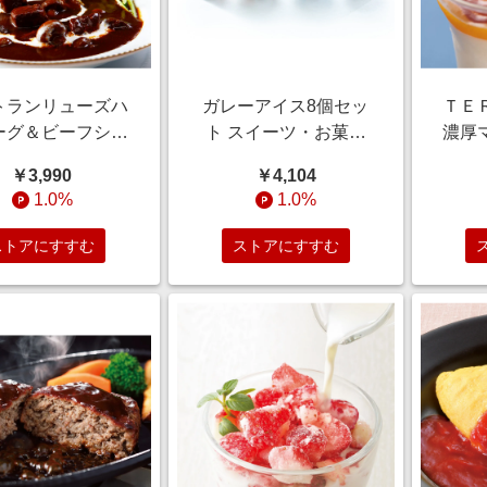
トランリューズハ
ガレーアイス8個セッ
ＴＥ
ーグ＆ビーフシチ
ト スイーツ・お菓子
濃厚
ュ- 【通販】
【通販】
個
￥3,990
￥4,104
1.0%
1.0%
ストアにすすむ
ストアにすすむ