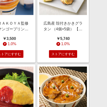
ＲＡＫＯＹＡ監修
広島産 殻付きかきグラ
マンゴープリン６
タン （4個×5袋） 【通
入り 【通販】
常お届け】 【通販】
￥3,500
￥5,740
1.0%
1.0%
ストアにすすむ
ストアにすすむ