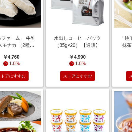
泉ファーム」 牛乳
水出しコーヒーパック
「銚
スモナカ （2種計
（35g×20） 【通販】
抹茶
0袋） 【通販】
（
￥4,760
￥4,990
1.0%
1.0%
ストアにすすむ
ストアにすすむ