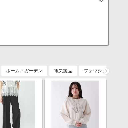
お支払いの場合は購入金額全てがポイント対象外です。
ントが付与されます。
ホーム・ガーデン
電気製品
ファッション・アク
。