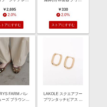
REE ウィメンズイ
ン FREE ラコレ
￥2,695
￥330
ー スタジオクリッ
1017704 and ST アン
2.0%
2.0%
9752 and ST アン
ドエスティ（旧ドット
スティ（旧ドット
エスティ）
ストアにすすむ
ストアにすすむ
エスティ）
RYS FARM バレ
LAKOLE スクエアフー
ーズ ブラウン L
プワンタッチピアス ホ
メンズグッズ ロー
ワイト FREE ウィメン