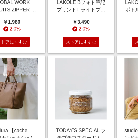
LOBAL WORK
LAKOLE Bフォト筆記
LAK
ITS ZIPPER 鎮
プリントT ライトブル
ボトル
々歌さん着用】サ
ー M メンズインナー
用品 
￥1,980
￥3,490
ラDRYスクエアタ
ラコレ 672889 and ST
コレ 4
2.0%
2.0%
636753 ボルドー
アンドエスティ（旧ド
ンド
ウィメンズインナー
ットエスティ）
ストアにすすむ
ストアにすすむ
ローバルワーク
53 and ST アンド
ティ（旧ドットエ
スティ）
lura 【cache
TODAY'S SPECIAL プ
stud
he(カシュカシュ)】
チプチマスタード / フ
ンド