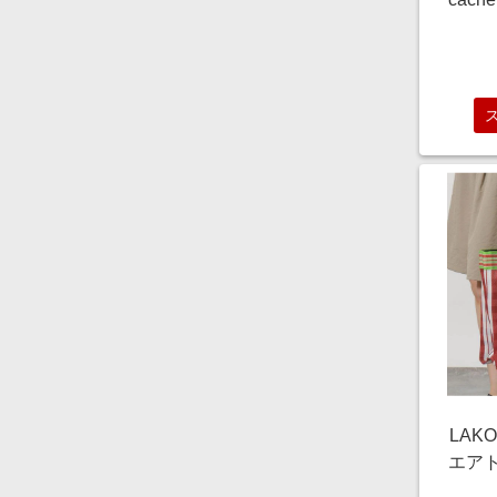
ミ
2wa
ラウン
ズ
869
ィ 40
ィー
オフ
れいめ
の腕
着痩せ
LAK
エア
ド F