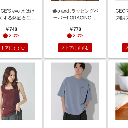
GE'S evo 水はけ
niko and .ラッピングペ
GEO
くする鉢底石 2L
ーパーFORAGING ク
刺繍
ア グリーン・オリ
ラフト＆ラッピング ク
ブラッ
￥748
￥770
ナル ジョージズ
リア ニコアンド
ジョ
2.0%
2.0%
49 and ST アンド
586898 and ST アンド
and
ティ（旧ドットエ
エスティ（旧ドットエ
（旧
ストアにすすむ
ストアにすすむ
スティ）
スティ）