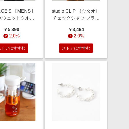
RGE'S 【MENS】
studio CLIP 《ウタオ》
スウェットクルー
チェックシャツ ブラウ
ク L M_トップス
ン FREE スペシャルラ
￥5,390
￥3,494
ージズ 661222
イン スタジオクリップ
2.0%
2.0%
 ST アンドエスティ
600417 and ST アンド
ドットエスティ）
エスティ（旧ドットエ
ストアにすすむ
ストアにすすむ
スティ）