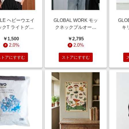
OLE ヘビーウエイ
GLOBAL WORK モッ
GLO
ックT ライトグレ
クネックプルオーバ
キ
 メンズインナー ラ
ー/Salon de
ツ/6
￥1,500
￥2,795
54104 and ST ア
GW/288737/アウトレ
ウィ
2.0%
2.0%
エスティ（旧ドッ
ット価格 チャコールグ
ロ
トエスティ）
レー L メンズインナー
6298
ストアにすすむ
ストアにすすむ
グローバルワーク
エス
288737 and ST アンド
エスティ（旧ドットエ
スティ）