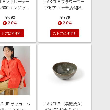
OLE ストレーナー
LAKOLE フラワーフー
600ml レジャー
プピアス[一部店舗限定
ベージュ FREE ラ
アイテム] ホワイト
￥693
￥770
15629 and ST ア
FREE ウィメンズグッ
2.0%
2.0%
エスティ（旧ドッ
ズ ラコレ 144570 and
トエスティ）
ST アンドエスティ
ストアにすすむ
ストアにすすむ
（旧ドットエスティ）
io CLIP サッカーバ
LAKOLE 【美濃焼き】
カラーシャツ レッ
縁鉢(S) 和食器 グリー