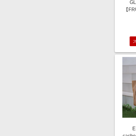
G
【FRU
西寿
ラサ
ンク/
S 
グ
6367
エス
E
cac