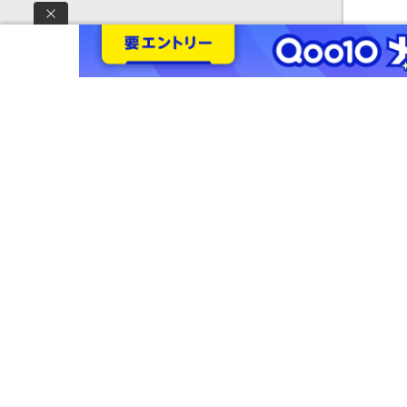
ッズ
and
（旧
BA
NOR
ース
ビーニ