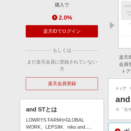
購入で
2.0%
楽天IDでログイン
もしくは
楽天
まだ楽天会員に登録されていない
会員
方
トア
楽天会員登録
トップ
an
and ST
とは
※「当
LOWRYS FARMやGLOBAL
WORK、LEPSIM、niko and…、