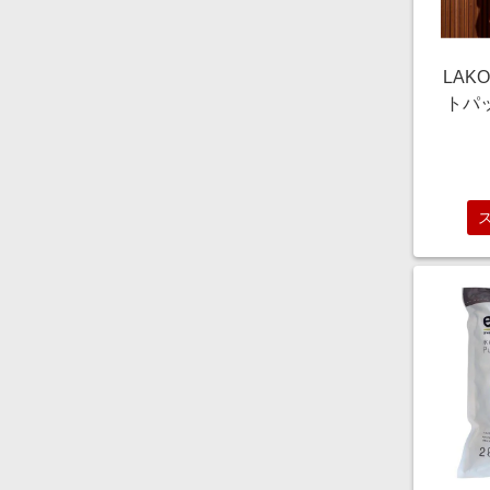
LAK
トパ
ー S
コレ 6
ンド