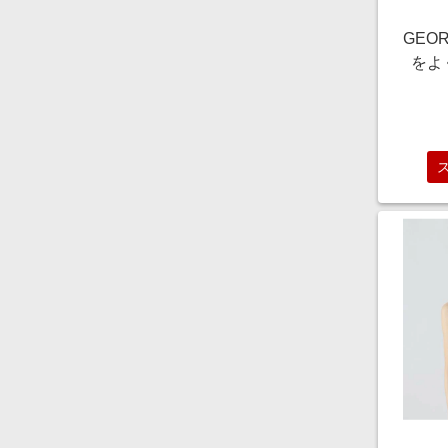
GEOR
をよ
クリ
ジ
3639
エス