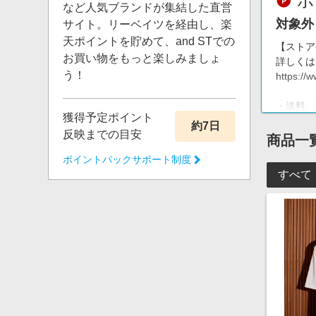
ポ
など人気ブランドが集結した直営
対象外
サイト。リーベイツを経由し、楽
天ポイントを貯めて、and STでの
【ストア
お買い物をもっと楽しみましょ
詳しくは
う！
https://
・送料、
獲得予定ポイント
・自社ポ
約7日
反映までの目安
・カード
商品一
・dポイ
ポイントバックサポート制度
すべて
1オーダ
※消費税