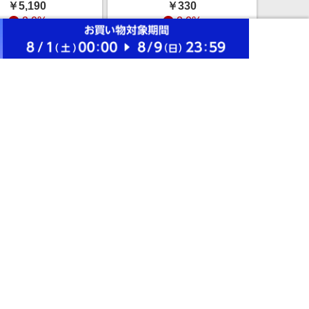
￥5,190
￥330
ーズファーム
ズグッズ ラコレ
2.0%
2.0%
086 and ST アン
298744 and ST アンド
スティ（旧ドット
エスティ（旧ドットエ
ストアにすすむ
ストアにすすむ
エスティ）
スティ）
RGE'S WECK プ
BABYLONE 【Miller】
ティックカバー S
＜別注＞2パックカッ
イト キッチン・ダ
トソー ピンク FREE ウ
￥242
￥7,546
ング ジョージズ
ィメンズインナー＿セ
2.0%
2.0%