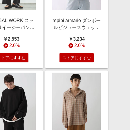
BAL WORK スッ
repipi armario ダンボー
リイージーパン
ルビジュースウェット
29832 ブラック M
ナチュラル S ウィメン
￥2,553
￥3,234
メンズボトムス グ
ズインナー レピピアル
2.0%
2.0%
ーバルワーク
マリオ 643368 and ST
32 and ST アンド
アンドエスティ（旧ド
ストアにすすむ
ストアにすすむ
ティ（旧ドットエ
ットエスティ）
スティ）