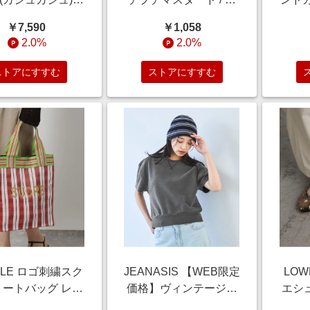
ニショルダー付
ァインド・ニューズ
ド F
￥7,590
￥1,058
yトートバッグ ブ
【賞味期限
ンナ
2.0%
2.0%
 FREE ウィメン
2027/04/28】 クリア グ
プ 68
グッズ エルーラ
ロッサリー トゥデイズ
ドエ
ストアにすすむ
ストアにすすむ
769 ドットエステ
スペシャル 453149
代 50代 60代 レデ
and ST アンドエスティ
ス 婦人服 通勤服
（旧ドットエスティ）
ィスカジュアル き
 低身長 小柄 二
 美脚 体系カバー
 太め ぽっちゃり
OLE ロゴ刺繍スク
JEANASIS 【WEB限定
LOW
トートバッグ レッ
価格】ヴィンテージラ
エシュ
REE ウィメンズグ
イトミニウラケSS シ
ウィ