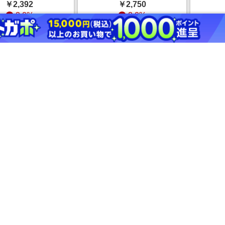
￥2,392
￥2,750
 ラコレ 638621
ルバー FREE ウィメン
リ
2.0%
2.0%
 ST アンドエスティ
ズインナー ジーナシス
1049
ドットエスティ）
1050671 and ST アン
ドエ
ストアにすすむ
ストアにすすむ
ドエスティ（旧ドット
エスティ）
YFLOW 【THE
repipi armario シアール
GEO
TH FACE(ザ・ノ
ーズシャツ ライトブル
ラス
・フェイス)】リブ
ー M ウィメンズインナ
ホワ
￥4,950
￥3,234
ー グレー FREE
ー レピピアルマリオ
イニ
2.0%
2.0%