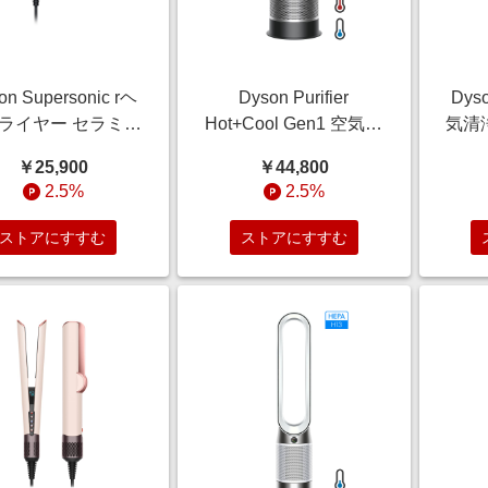
on Supersonic rヘ
Dyson Purifier
Dyso
ライヤー セラミッ
Hot+Cool Gen1 空気清
気清
パティーナ／トパー
浄ファンヒーター ブラ
／ブ
￥25,900
￥44,800
 (HD17 CPATO)
ック／ニッケル (HP10
2.5%
2.5%
BN)
ストアにすすむ
ストアにすすむ