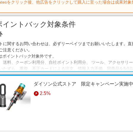
batesをクリック後、他広告をクリックして購入に至った場合は成果対象
ポイントバック対象条件
外
トに関するお問い合わせは、必ずリーベイツまでお願いいたします。直
ご注意ください。
はポイントバック対象外です。
、送料、クーポン利用分、自社ポイント利用分、 ツール、アクセサリ
いたずら、重複、不正カードによる注文、情報入力不備、同商品を5点
のお買い物、分割払い（JACCSショッピングクレジット）でお支払い
事項
ダイソン公式ストア 限定キャンペーン実施
2.5%
ント対象商品：掃除機、扇風機、ファンヒーター、照明、ヘアドライヤ
ソン公式オンラインストアでのお買い物のみがポイント対象となります
物は対象外です。
ユーザーから5日以内に複数回の注文があった場合、最初の1注文のみが
ソン公式ウェブサイトの販売規約に則って成立した注文のみポイント対
ベイツを経由していても、その前後に他広告をクリックして購入に至っ
ベイツ経由でダイソンサイトへ遷移後、購入完了前にサイトを離れた場