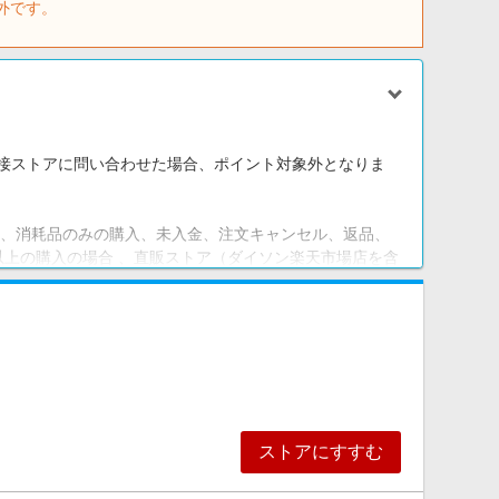
外です。
接ストアに問い合わせた場合、ポイント対象外となりま
ー、消耗品のみの購入、未入金、注文キャンセル、返品、
以上の購入の場合 、直販ストア（ダイソン楽天市場店を含
中
ー、加湿器
。その他の直販ストア（ダイソン楽天市場店を含む）での
ポイント対象となります。
象となります。
ストアにすすむ
た場合は、成果対象外となる場合があります。
合は、再度リーベイツ内のダイソンストアページより