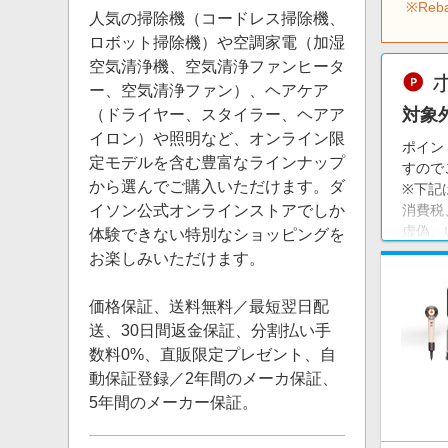
※Re
人気の掃除機（コードレス掃除機、
ロボット掃除機）や空調家電（加湿
空気清浄機、空気清浄ファンヒータ
ー、空気清浄ファン）、ヘアケア
対象
（ドライヤー、スタイラー、ヘアア
イロン）や照明など、オンライン限
ポイン
定モデルを含む豊富なラインナップ
すので
から選んでご購入いただけます。ダ
※下記
イソン公式オンラインストアでしか
消費税
虚偽、
体験できない特別なショッピングを
む）で
お楽しみいただけます。
注意
価格保証、送料無料／最短翌日配
※ポイ
送、30日間返金保証、分割払い手
※ダイ
数料0%、直販限定プレゼント、自
お買い
動保証登録／2年間のメーカ保証、
※同一
※ダイ
5年間のメーカー保証。
※リー
※リー