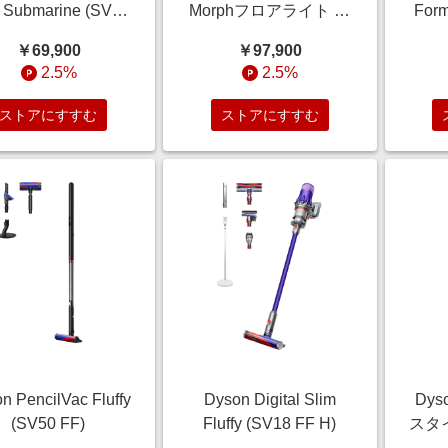
 Submarine (SV46
Morphフロアライト ホ
For
SU)
ワイト／シルバー
浄フ
￥69,900
￥97,900
(CF06WS)
ール
2.5%
2.5%
ストアにすすむ
ストアにすすむ
n PencilVac Fluffy
Dyson Digital Slim
Dys
(SV50 FF)
Fluffy (SV18 FF H)
スタ
ゴー