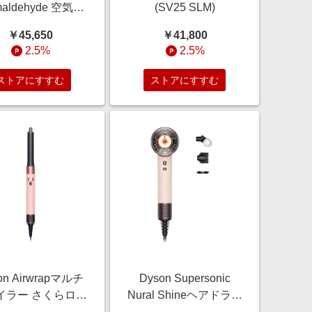
maldehyde 空気清
(SV25 SLM)
ァン ニッケル／ゴ
￥45,650
￥41,800
ド (TP09 NG)
2.5%
2.5%
ストアにすすむ
ストアにすすむ
on Airwrapマルチ
Dyson Supersonic
イラー さくらロゼ
Nural Shineヘアドライ
ルド (HS05 BPR
ヤー セラミックピンク