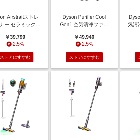
on Airstraitストレ
Dyson Purifier Cool
Dyso
ナー セラミックピ
Gen1 空気清浄ファン
気清
ク (HT01 VLP)
ホワイト/ホワイト
／シル
￥39,799
￥49,940
(TP10 WW)
2.5%
2.5%
ストアにすすむ
ストアにすすむ