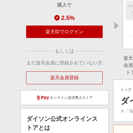
購入で
2.5%
楽天IDでログイン
もしくは
楽天
まだ楽天会員に登録されていない方
会員
ト
楽天会員登録
トップ
オンライン決済導入ストア
ダ
※「
ダイソン公式オンラインス
トア
とは