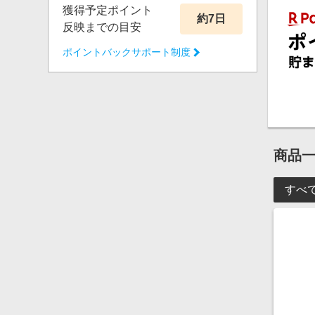
獲得予定ポイント
「スト
約7日
※一度
反映までの目安
ポイントバックサポート制度
商品
すべ