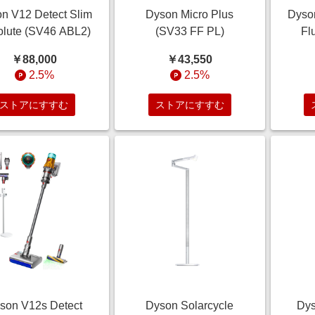
n V12 Detect Slim
Dyson Micro Plus
Dyso
lute (SV46 ABL2)
(SV33 FF PL)
Fl
￥88,000
￥43,550
2.5%
2.5%
ストアにすすむ
ストアにすすむ
son V12s Detect
Dyson Solarcycle
Dys