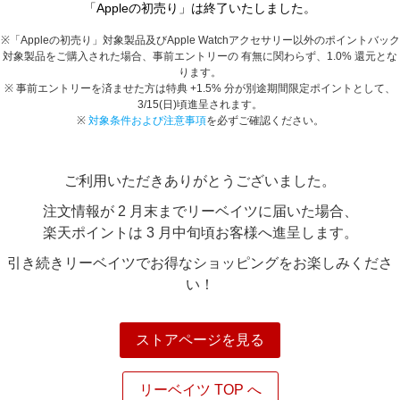
「Appleの初売り」は終了いたしました。
エンタメ
楽天サービス特集
スポーツ・アウトドア・ゴルフ
※「Appleの初売り」対象製品及びApple Watchアクセサリー以外のポイントバック
旅行特集
対象製品をご購入された場合、事前エントリーの 有無に関わらず、1.0% 還元とな
インテリア・寝具
ります。
わくわく夏特集
※ 事前エントリーを済ませた方は特典 +1.5% 分が別途期間限定ポイントとして、
ペット・花・DIY・車
3/15(日)頃進呈されます。
とことん買い物チャレンジ
※
対象条件および注意事項
を必ずご確認ください。
旅行・レジャー・ホテル予約
Apple公式サイト×楽天カード分割払い
生活・お役立ち
Qoo10メガポ
ご利用いただきありがとうございました。
金融・マネー・保険
Samsung ボーナスキャンペーン
注文情報が 2 月末までリーベイツに届いた場合、
デジタルコンテンツ
週末の高還元 夏の長期版
楽天ポイントは 3 月中旬頃お客様へ進呈します。
ビジネス・その他サービス
引き続きリーベイツでお得なショッピングをお楽しみくださ
い！
ストアページを見る
リーベイツ TOP へ