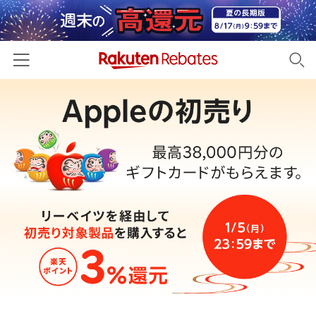
ホーム
カテゴリー一覧
百貨店・総合ECモール
イベント一覧
ファッション・インナー・小物
リーベイツ注目ストア
ヘルプ
食品・スイーツ・お酒
初回購入者限定特典
友達紹介
日用品・キッチン用品
対象ストア新規限定特典
コスメ・健康・医薬品
楽天IDでログイン/会員登録
新着ストアのご紹介
キッズ・ベビー用品
電子書籍特集
家電・PC・スマホ・カメラ
楽天ペイ導入ストア