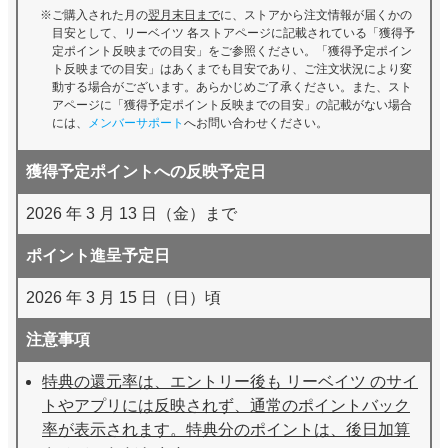
ご購入された月の
翌月末日まで
に、ストアから注文情報が届くかの
目安として、リーベイツ 各ストアページに記載されている「獲得予
定ポイント反映までの目安」をご参照ください。「獲得予定ポイン
ト反映までの目安」はあくまでも目安であり、ご注文状況により変
動する場合がございます。あらかじめご了承ください。また、スト
アページに「獲得予定ポイント反映までの目安」の記載がない場合
には、
メンバーサポート
へお問い合わせください。
獲得予定ポイントへの反映予定日
2026 年 3 月 13 日（金）まで
ポイント進呈予定日
2026 年 3 月 15 日（日）頃
注意事項
特典の還元率は、エントリー後も リーベイツ のサイ
トやアプリには反映されず、通常のポイントバック
率が表示されます。特典分のポイントは、後日加算