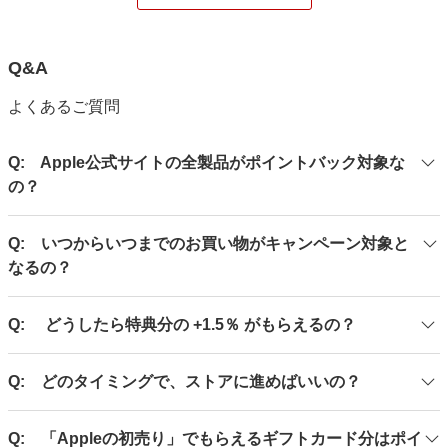
Q&A
よくあるご質問
Q: Apple公式サイトの全製品がポイントバック対象な
の？
A: いいえ、対象外の製品がございますので、上記「ご購入
Q: いつからいつまでのお買い物がキャンペーン対象と
にあたっての注意事項」を必ずご確認ください。
なるの？
A: エントリーをした上で、2026 年 1 月 2 日（金）00:00
Q: どうしたら特典分の +1.5％ がもらえるの？
のキャンペーン開始後にリーベイツを経由して、2026 年 1
月 5 日（月）23:59 までに対象製品をお買い上げいただいた
A: エントリー後、対象期間内に「Appleの初売り」対象製
場合に対象となります。
Q: どのタイミングで、ストアに進めばいいの？
品及びApple Watchアクセサリーをご購入いただいた場合に
限り、後日、特典分のポイントを進呈いたします。「Apple
A: 「Appleの初売り」が始まってから、ストアへお進みく
の初売り」対象製品及びApple Watchアクセサリー以外をご
Q: 「Appleの初売り」でもらえるギフトカード分はポイ
ださい。2026 年 1 月 2 日（金）00:00 前にストアに進まれ