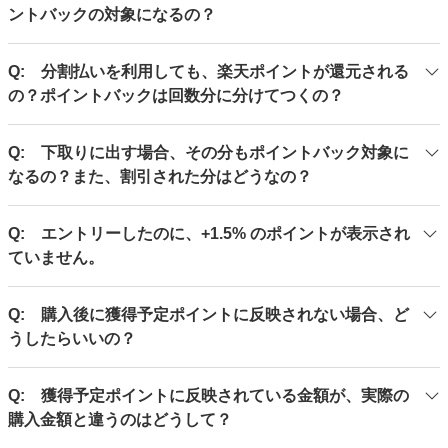
購入いただいた場合は、特典分は進呈されず、 1.0％還元の
ントバックの対象になるの？
た場合、初売り前の 1 月 1 日 のポイントバック率となりま
みとなります。
す。また、「Appleの初売り」が終わる前に、ご購入を完了
A: はい、初売り対象製品であっても、通常どおり製品価格
してください。2026 年 1 月 6 日（火）00:00 以降にご購入
Q: 分割払いを利用しても、楽天ポイントが還元される
に応じたポイントが進呈されます。
が完了した場合、1 月 6 日 のポイントバック率になりま
の？ポイントバックは回数分に分けてつくの？
す。
A: はい。どんなお支払い方法を選択されても、楽天リーベ
Q: 下取りに出す場合、その分もポイントバック対象に
イツのポイントバックの対象となり、ポイント進呈予定日に
なるの？また、割引された分はどうなの？
一括で進呈いたします。
A: 下取り価格／割引された金額に関係なく、製品の本体価
Q: エントリーしたのに、+1.5% のポイントが表示され
格（税抜）がポイントバック対象になります。
ていません。
A: 特典分の +1.5% の還元率は、エントリー後もリーベイ
Q: 購入後に獲得予定ポイントに反映されない場合、ど
ツのサイトやアプリには反映されず、通常のポイントバック
うしたらいいの？
率が表示されます。なお、特典分のポイントは、3月 中旬に
進呈いたします。
A: 製品のお受取日から 2週間 お待ちください。それでもポ
Q: 獲得予定ポイントに反映されている金額が、実際の
イントが反映されない場合は、お問合せ（ポイント）フォー
購入金額と違うのはどうして？
ムからお問合せください。