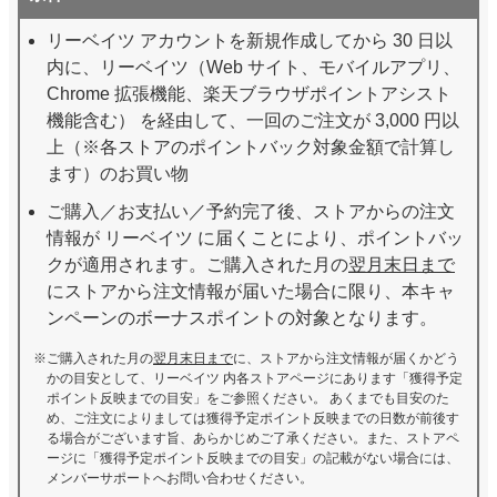
リーベイツ アカウントを新規作成してから 30 日以
内に、リーベイツ（Web サイト、モバイルアプリ、
Chrome 拡張機能、楽天ブラウザポイントアシスト
機能含む） を経由して、一回のご注文が 3,000 円以
上（※各ストアのポイントバック対象金額で計算し
ます）のお買い物
ご購入／お支払い／予約完了後、ストアからの注文
情報が リーベイツ に届くことにより、ポイントバッ
クが適用されます。ご購入された月の
翌月末日まで
にストアから注文情報が届いた場合に限り、本キャ
ンペーンのボーナスポイントの対象となります。
ご購入された月の
翌月末日まで
に、ストアから注文情報が届くかどう
かの目安として、リーベイツ 内各ストアページにあります「獲得予定
ポイント反映までの目安」をご参照ください。 あくまでも目安のた
め、ご注文によりましては獲得予定ポイント反映までの日数が前後す
る場合がございます旨、あらかじめご了承ください。また、ストアペ
ージに「獲得予定ポイント反映までの目安」の記載がない場合には、
メンバーサポートへお問い合わせください。