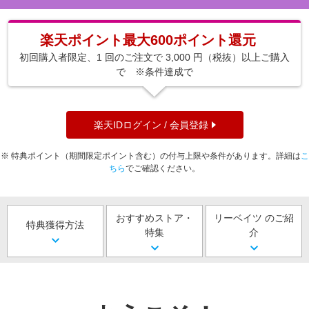
エンタメ
楽天サービス特集
スポーツ・アウトドア・ゴルフ
楽天ポイント最大600ポイント還元
旅行特集
インテリア・寝具
初回購入者限定、1 回のご注文で 3,000 円（税抜）以上ご購入
わくわく夏特集
で ※条件達成で
ペット・花・DIY・車
とことん買い物チャレンジ
旅行・レジャー・ホテル予約
Apple公式サイト×楽天カード分割払い
生活・お役立ち
楽天IDログイン / 会員登録
Qoo10メガポ
金融・マネー・保険
Samsung ボーナスキャンペーン
※ 特典ポイント（期間限定ポイント含む）の付与上限や条件があります。詳細は
こ
デジタルコンテンツ
ちら
でご確認ください。
週末の高還元 夏の長期版
ビジネス・その他サービス
おすすめストア・
リーベイツ のご紹
特典獲得方法
特集
介