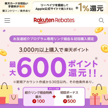
ホーム
カテゴリー一覧
百貨店・総合ECモール
イベント一覧
ファッション・インナー・小物
リーベイツ注目ストア
ヘルプ
食品・スイーツ・お酒
初回購入者限定特典
友達紹介
日用品・キッチン用品
対象ストア新規限定特典
コスメ・健康・医薬品
楽天IDでログイン/会員登録
新着ストアのご紹介
キッズ・ベビー用品
電子書籍特集
家電・PC・スマホ・カメラ
楽天ペイ導入ストア