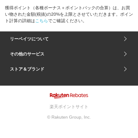
獲得ポイント（各種ボーナス＋ポイントバックの合算）は、お買
い物された金額(税抜)の20%を上限とさせていただきます。ポイン
ト計算の詳細は
こちら
でご確認ください。
リーベイツについて
会社概要
その他のサービス
ご利用ガイド
楽天市場
ストア＆ブランド
サイトマップ
楽天モバイル
ユニクロオンラインストア
リーベイツ 公式アプリ
GU（ジーユー）
リーベイツ ポイントアシスト
資生堂オンラインストア
ヘルプ・お問い合わせ
楽天ポイントサイト
Apple公式サイト
利用規約
© Rakuten Group, Inc.
アカチャンホンポ
プライバシーポリシー
ベルメゾン
広告とパートナーシップ