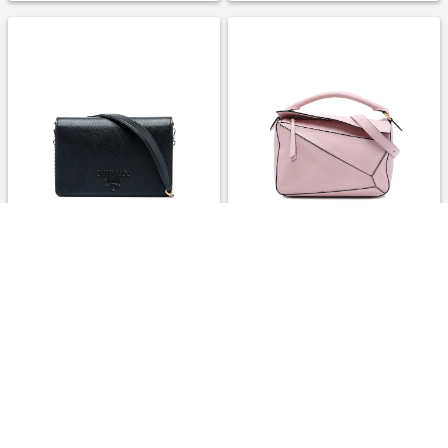
Prada Pre-Owned 2013-2026
Loewe Pre-Owned 2010-2026
Saffiano Lux Monochrome
Medium Calfskin Puzzle
Wallet on Chain
satchel - ピンク
￥196,500
￥370,300
3.0%
3.0%
ストアにすすむ
ストアにすすむ