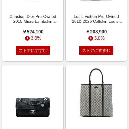
Christian Dior Pre-Owned
Louis Vuitton Pre-Owned
2015 Micro Lambskin
2010-2026 Calfskin Louise
Cannage Lady Dior satchel
Chain GM shoulder
￥524,100
￥208,900
3.0%
3.0%
ストアにすすむ
ストアにすすむ