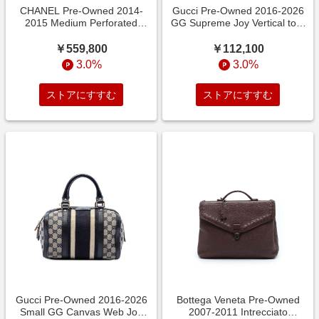
CHANEL Pre-Owned 2014-
Gucci Pre-Owned 2016-2026
2015 Medium Perforated
GG Supreme Joy Vertical tote
Calfskin Up In The Air
bag - ニュートラル
￥559,800
￥112,100
3.0%
3.0%
ストアにすすむ
ストアにすすむ
Gucci Pre-Owned 2016-2026
Bottega Veneta Pre-Owned
Small GG Canvas Web Joy
2007-2011 Intrecciato