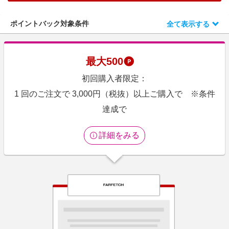
エンタメ
楽天サービス特集
スポーツ・アウトドア・ゴルフ
ポイントバック対象条件
全て表示する
旅行特集
インテリア・寝具
わくわく夏特集
ペット・花・DIY・車
最大
500
とことん買い物チャレンジ
旅行・レジャー・ホテル予約
初回購入者限定：
Apple公式サイト×楽天カード分割払い
生活・お役立ち
1 回のご注文で 3,000円（税抜）以上ご購入で ※条件
Qoo10メガポ
金融・マネー・保険
達成で
Samsung ボーナスキャンペーン
デジタルコンテンツ
週末の高還元 夏の長期版
詳細をみる
ビジネス・その他サービス