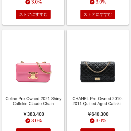
3.0%
3.0%
ストアにすすむ
ストアにすすむ
Celine Pre-Owned 2021 Shiny
CHANEL Pre-Owned 2010-
Calfskin Claude Chain
2011 Quilted Aged Calfskin
shoulder bag - ピンク
Reissue 2.55 Double
￥383,400
￥640,300
3.0%
3.0%