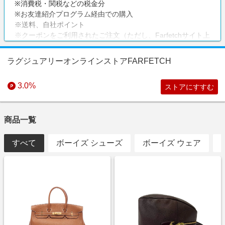
※消費税・関税などの税金分
※お友達紹介プログラム経由での購入
※送料、自社ポイント
※クーポンをご利用されたご注文（ただし、Farfetchサイト上
で表記している全てのお客様が共通で使えるクーポンをご利
用の場合は、クーポン利用分のみ対象外。）
ラグジュアリーオンラインストアFARFETCH
※アプリ経由でのご購入
※転売を目的とした購入とFARFETCHが判断した場合
3.0%
ストアにすすむ
※Gucci、Fendi、Marla Aaron、Foundrae の全商品
注意事項
商品一覧
返品可能なため、ポイントに関するお問い合わせは商品発送
から3週間お待ちいただきますようお願いいたします。
すべて
ボーイズ シューズ
ボーイズ ウェア