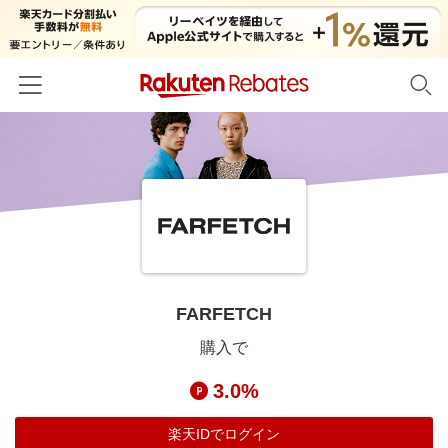
ホーム
カテゴリー一覧
百貨店・総合ECモール
イベント一覧
ファッション・インナー・小物
リーベイツ注目ストア
ヘルプ
食品・スイーツ・お酒
初回購入者限定特典
FARFETCH
友達紹介
日用品・キッチン用品
対象ストア新規限定特典
購入で
コスメ・健康・医薬品
楽天IDでログイン/会員登録
新着ストアのご紹介
3.0%
キッズ・ベビー用品
電子書籍特集
家電・PC・スマホ・カメラ
楽天IDでログイン
楽天ペイ導入ストア