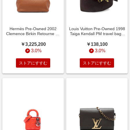
Hermès Pre-Owned 2002
Louis Vuitton Pre-Owned 1998
Clemence Birkin Retourne 35
Taiga Kendall PM travel bag -
handbag - ブラウン
レッド
￥3,225,200
￥138,100
3.0%
3.0%
ストアにすすむ
ストアにすすむ