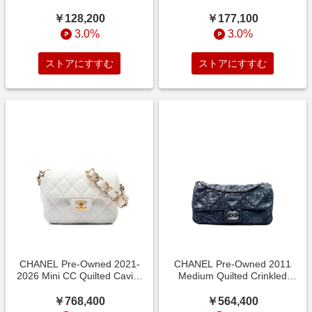
Boston Bag satchel -
Trimmed Leather
￥128,200
￥177,100
3.0%
3.0%
ストアにすすむ
ストアにすすむ
CHANEL Pre-Owned 2021-
CHANEL Pre-Owned 2011
2026 Mini CC Quilted Caviar
Medium Quilted Crinkled
Messenger Flap
Calfskin Ultra Stitch
￥768,400
￥564,400