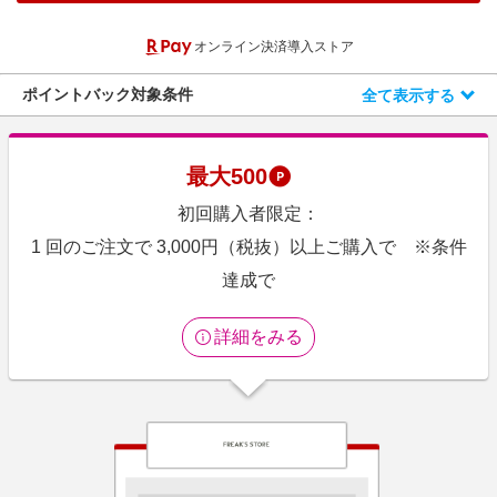
エンタメ
楽天サービス特集
オンライン決済導入ストア
スポーツ・アウトドア・ゴルフ
旅行特集
インテリア・寝具
ポイントバック対象条件
全て表示する
わくわく夏特集
ペット・花・DIY・車
とことん買い物チャレンジ
旅行・レジャー・ホテル予約
Apple公式サイト×楽天カード分割払い
最大
500
生活・お役立ち
Qoo10メガポ
初回購入者限定：
金融・マネー・保険
Samsung ボーナスキャンペーン
1 回のご注文で 3,000円（税抜）以上ご購入で ※条件
デジタルコンテンツ
達成で
週末の高還元 夏の長期版
ビジネス・その他サービス
詳細をみる