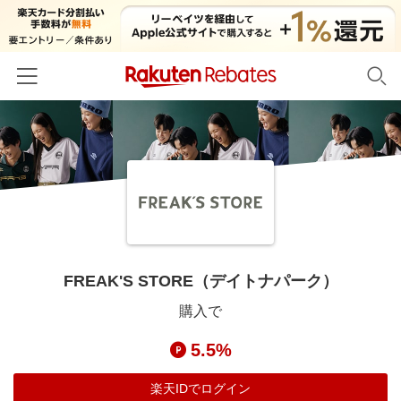
ホーム
カテゴリー一覧
百貨店・総合ECモール
イベント一覧
ファッション・インナー・小物
リーベイツ注目ストア
ヘルプ
食品・スイーツ・お酒
初回購入者限定特典
FREAK'S STORE（デイトナパーク）
友達紹介
日用品・キッチン用品
対象ストア新規限定特典
購入で
コスメ・健康・医薬品
楽天IDでログイン/会員登録
新着ストアのご紹介
5.5%
キッズ・ベビー用品
電子書籍特集
家電・PC・スマホ・カメラ
楽天IDでログイン
楽天ペイ導入ストア