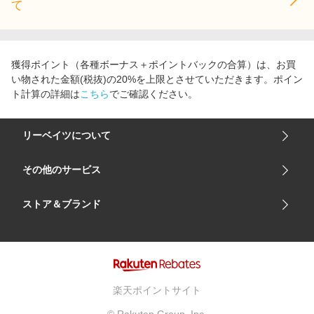
て
獲得ポイント（各種ボーナス＋ポイントバックの合算）は、お買
い物された金額(税抜)の20%を上限とさせていただきます。ポイン
ト計算の詳細は
こちら
でご確認ください。
リーベイツについて
会社概要
その他のサービス
ご利用ガイド
楽天市場
ストア＆ブランド
サイトマップ
楽天モバイル
ユニクロオンラインストア
リーベイツ 公式アプリ
GU（ジーユー）
リーベイツ ポイントアシスト
資生堂オンラインストア
ヘルプ・お問い合わせ
楽天ポイントサイト
Apple公式サイト
利用規約
© Rakuten Group, Inc.