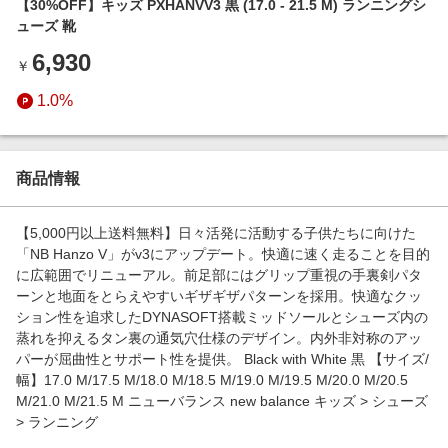
【30%OFF】キッズ PXHANVV3 黒 (17.0 - 21.5 M) ランニングシ
エンタメ
楽天サービス特集
ューズ 靴
スポーツ・アウトドア・ゴルフ
旅行特集
6,930
￥
インテリア・寝具
わくわく夏特集
1.0%
ペット・花・DIY・車
とことん買い物チャレンジ
旅行・レジャー・ホテル予約
Apple公式サイト×楽天カード分割払い
生活・お役立ち
商品情報
Qoo10メガポ
金融・マネー・保険
Samsung ボーナスキャンペーン
【5,000円以上送料無料】日々活発に活動する子供たちに向けた
デジタルコンテンツ
「NB Hanzo V」がv3にアップデート。快適に速く走ることを目的
週末の高還元 夏の長期版
に広範囲でリニューアル。前足部にはグリップ重視の手裏剣パタ
ビジネス・その他サービス
ーンと地面をとらえやすいギザギザパターンを採用。快適なクッ
ション性を追求したDYNASOFT搭載ミッドソールとシューズ内の
蒸れを抑えるタン裏の通気穴仕様のデザイン。内外非対称のアッ
パーが屈曲性とサポート性を提供。 Black with White 黒 【サイズ/
幅】17.0 M/17.5 M/18.0 M/18.5 M/19.0 M/19.5 M/20.0 M/20.5
M/21.0 M/21.5 M ニューバランス new balance キッズ > シューズ
> ランニング