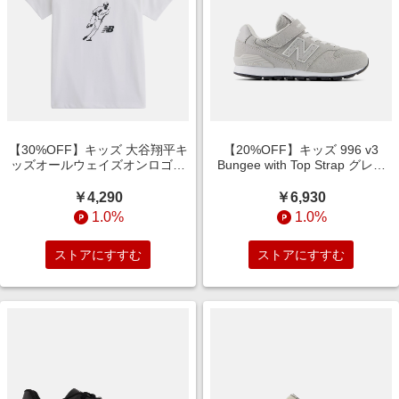
【30%OFF】キッズ 大谷翔平キ
【20%OFF】キッズ 996 v3
ッズオールウェイズオンロゴ半
Bungee with Top Strap グレー
袖Tシャツ NB WHITE
(17.0 - 24.0 M) スニーカー シュ
ーズ 靴
￥4,290
￥6,930
1.0%
1.0%
ストアにすすむ
ストアにすすむ