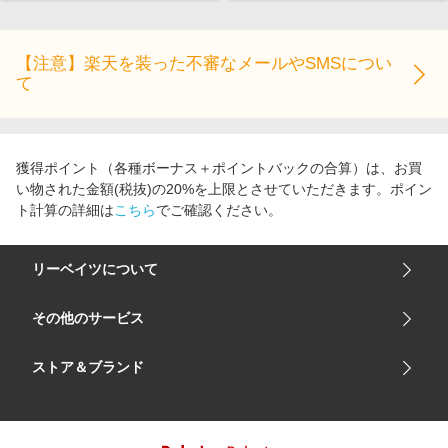
【注意】楽天を装った不審なメールやSMSについ
て
獲得ポイント（各種ボーナス＋ポイントバックの合算）は、お買
い物された金額(税抜)の20%を上限とさせていただきます。ポイン
ト計算の詳細は
こちら
でご確認ください。
リーベイツについて
会社概要
その他のサービス
ご利用ガイド
楽天市場
ストア＆ブランド
サイトマップ
楽天モバイル
ユニクロオンラインストア
リーベイツ 公式アプリ
GU（ジーユー）
リーベイツ ポイントアシスト