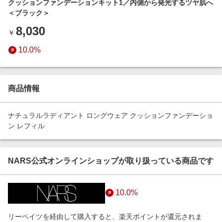
クッションファンデーションキット1／内側から発光するツヤ肌へ
エンタメ
楽天サービス特集
＜ブラック＞
スポーツ・アウトドア・ゴルフ
旅行特集
8,030
￥
インテリア・寝具
わくわく夏特集
10.0%
ペット・花・DIY・車
50万ポイント山分けキャンペーン
旅行・レジャー・ホテル予約
とことん買い物チャレンジ
生活・お役立ち
商品情報
Apple公式サイト×楽天カード分割払い
金融・マネー・保険
Samsung ボーナスキャンペーン
ナチュラルラディアント ロングウェア クッションファンデーショ
デジタルコンテンツ
ン レフィル
週末の高還元 夏の長期版
ビジネス・その他サービス
NARS公式オンラインショップが取り扱っている商品です
10.0%
リーベイツを経由して購入すると、楽天ポイントが還元されま