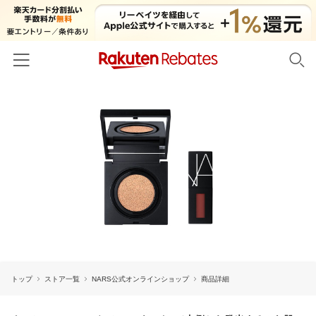
ホーム
カテゴリー一覧
百貨店・総合ECモール
イベント一覧
ファッション・インナー・小物
リーベイツ注目ストア
ヘルプ
食品・スイーツ・お酒
初回購入者限定特典
友達紹介
日用品・キッチン用品
対象ストア新規限定特典
コスメ・健康・医薬品
楽天IDでログイン/会員登録
新着ストアのご紹介
キッズ・ベビー用品
トップ
ストア一覧
NARS公式オンラインショップ
商品詳細
電子書籍特集
家電・PC・スマホ・カメラ
楽天ペイ導入ストア