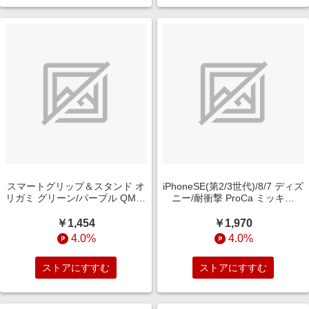
スマートグリップ＆スタンド オ
iPhoneSE(第2/3世代)/8/7 ディズ
リガミ グリーン/パープル QMC-
ニー/耐衝撃 ProCa ミッキー
2003GP
RT-DP34AC3/MK2
￥1,454
￥1,970
4.0%
4.0%
ストアにすすむ
ストアにすすむ