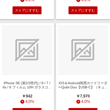
ストアにすすむ
ストアにすすむ
iPhone SE (第2/3世代) / 8 / 7 /
iOS＆Android両用カードリーダ
6s / 6 フィルム 10H ガラスコー
ーQubii Duo【USB-C】（キュー
ト 極薄 ブルーライトカット RT-
ビィデュオ USBタイプC） ロー
P35FT/V10
ズゴールド MKPQC-RG
￥942
￥7,970
4.0%
4.0%