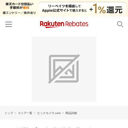
ホーム
カテゴリー一覧
百貨店・総合ECモール
イベント一覧
ファッション・インナー・小物
リーベイツ注目ストア
ヘルプ
食品・スイーツ・お酒
初回購入者限定特典
友達紹介
日用品・キッチン用品
対象ストア新規限定特典
コスメ・健康・医薬品
楽天IDでログイン/会員登録
新着ストアのご紹介
キッズ・ベビー用品
トップ
ストア一覧
ビックカメラ.com
商品詳細
電子書籍特集
家電・PC・スマホ・カメラ
楽天ペイ導入ストア