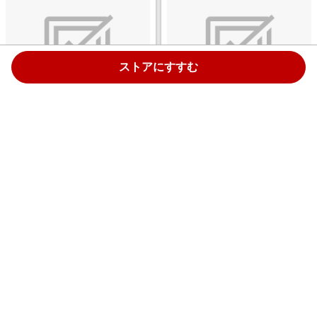
ストアにすすむ
iPhoneカードリーダーQubii
iPhoneカードリーダーQubii
Pro（キュービィプロ）
Pro（キュービィプロ）
iPhone/iPadバックアップ・
iPhone/iPadバックアップ・
microSD・充電・カードリーダ
microSD・充電・カードリーダ
￥6,500
￥6,502
ー・TypeA スペースグレー
ー・TypeA iPhone/iPad用ｶｰﾄﾞﾘｰ
4.0%
4.0%
MKPQS-SG
ﾀﾞｰ Q ローズゴールド MKPQS-
RG
ストアにすすむ
ストアにすすむ