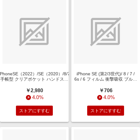
iPhoneSE（2022）/SE（2020）/8/7
iPhone SE (第2/3世代)/ 8 / 7 /
手帳型 クリアポケット ハンドスト
6s / 6 フィルム 衝撃吸収 ブルー
ラップ ルーペ付 花柄 オレンジ RT-
ライトカット 抗菌・抗ウイルス
P34ALC/FO
反射防止 RT-P35F/DK
￥2,980
￥706
4.0%
4.0%
ストアにすすむ
ストアにすすむ