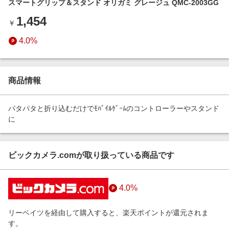
スマートグリップ＆スタンド オリガミ グレージュ QMC-2003GG
エンタメ
楽天サービス特集
1,454
スポーツ・アウトドア・ゴルフ
￥
旅行特集
インテリア・寝具
4.0%
わくわく夏特集
ペット・花・DIY・車
とことん買い物チャレンジ
旅行・レジャー・ホテル予約
Apple公式サイト×楽天カード分割払い
商品情報
生活・お役立ち
Qoo10メガポ
金融・マネー・保険
パタパタと折り込むだけでﾓﾊﾞｲﾙｹﾞｰﾑのコントローラーやスタンド
Samsung ボーナスキャンペーン
に
デジタルコンテンツ
週末の高還元 夏の長期版
ビジネス・その他サービス
ビックカメラ.comが取り扱っている商品です
4.0%
リーベイツを経由して購入すると、楽天ポイントが還元されま
す。