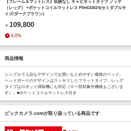
【フレーム＆マットレス】収納なし キャビネットタイプ ノッテ
エンタメ
楽天サービス特集
［レッグ］ +ポケットコイルマットレス P5HGD824(セミダブルサ
スポーツ・アウトドア・ゴルフ
イズ/ダークブラウン)
旅行特集
インテリア・寝具
109,800
￥
わくわく夏特集
ペット・花・DIY・車
4.0%
とことん買い物チャレンジ
旅行・レジャー・ホテル予約
Apple公式サイト×楽天カード分割払い
生活・お役立ち
Qoo10メガポ
商品情報
金融・マネー・保険
Samsung ボーナスキャンペーン
デジタルコンテンツ
シンプルで上品なデザインでお買いもとめやすい価格のベッド。
週末の高還元 夏の長期版
ヘッドボードのデザインはスッキリしたフラットタイプ、レッグ
ビジネス・その他サービス
タイプはロボット掃除機にも対応（※一部対象外機種もございま
す）。■ポケットコイルマットレス付き
ビックカメラ.comが取り扱っている商品です