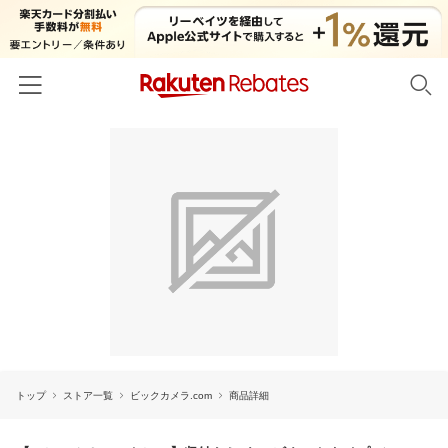
ホーム
カテゴリー一覧
百貨店・総合ECモール
イベント一覧
ファッション・インナー・小物
リーベイツ注目ストア
ヘルプ
食品・スイーツ・お酒
初回購入者限定特典
友達紹介
日用品・キッチン用品
対象ストア新規限定特典
コスメ・健康・医薬品
楽天IDでログイン/会員登録
新着ストアのご紹介
キッズ・ベビー用品
トップ
ストア一覧
ビックカメラ.com
商品詳細
電子書籍特集
家電・PC・スマホ・カメラ
楽天ペイ導入ストア