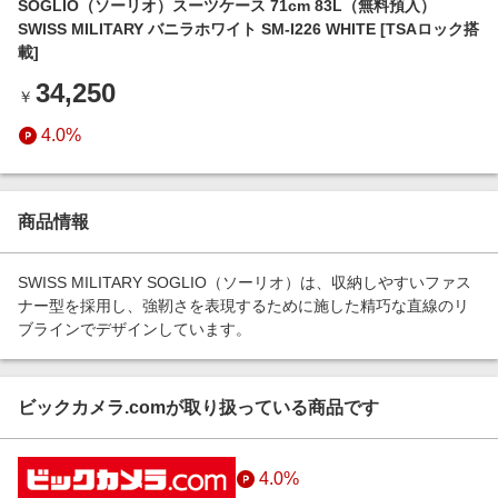
SOGLIO（ソーリオ）スーツケース 71cm 83L（無料預入）
エンタメ
楽天サービス特集
SWISS MILITARY バニラホワイト SM-I226 WHITE [TSAロック搭
スポーツ・アウトドア・ゴルフ
載]
旅行特集
インテリア・寝具
34,250
￥
わくわく夏特集
ペット・花・DIY・車
4.0%
とことん買い物チャレンジ
旅行・レジャー・ホテル予約
Apple公式サイト×楽天カード分割払い
生活・お役立ち
Qoo10メガポ
商品情報
金融・マネー・保険
Samsung ボーナスキャンペーン
デジタルコンテンツ
SWISS MILITARY SOGLIO（ソーリオ）は、収納しやすいファス
週末の高還元 夏の長期版
ナー型を採用し、強靭さを表現するために施した精巧な直線のリ
ビジネス・その他サービス
ブラインでデザインしています。
ビックカメラ.comが取り扱っている商品です
4.0%