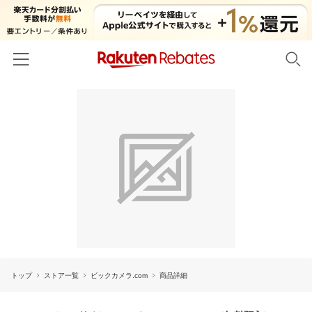
ホーム
カテゴリー一覧
百貨店・総合ECモール
イベント一覧
ファッション・インナー・小物
リーベイツ注目ストア
ヘルプ
食品・スイーツ・お酒
初回購入者限定特典
友達紹介
日用品・キッチン用品
対象ストア新規限定特典
コスメ・健康・医薬品
楽天IDでログイン/会員登録
新着ストアのご紹介
キッズ・ベビー用品
トップ
ストア一覧
ビックカメラ.com
商品詳細
電子書籍特集
家電・PC・スマホ・カメラ
楽天ペイ導入ストア