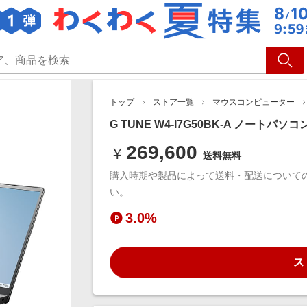
ショッピング
旅行
サ
トップ
ストア一覧
マウスコンピューター
G TUNE W4-I7G50BK-A ノートパソコ
269,600
￥
送料無料
購入時期や製品によって送料・配送について
い。
3.0%
ス