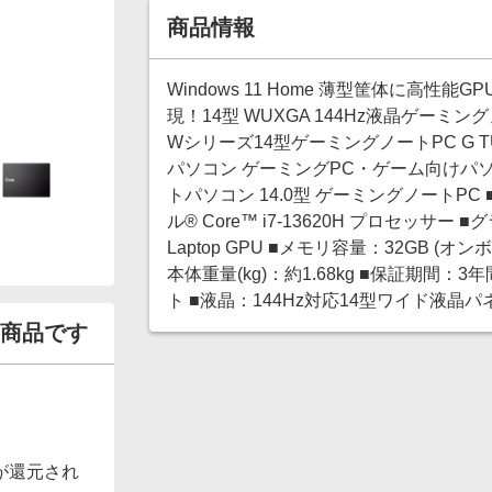
商品情報
Windows 11 Home 薄型筐体に高
現！14型 WUXGA 144Hz液晶ゲーミングノー
Wシリーズ14型ゲーミングノートPC G T
パソコン ゲーミングPC・ゲーム向けパソコ
トパソコン 14.0型 ゲーミングノートPC ■O
ル® Core™ i7-13620H プロセッサー ■グ
Laptop GPU ■メモリ容量：32GB (オンボード
本体重量(kg)：約1.68kg ■保証期間
ト ■液晶：144Hz対応14型ワイド液晶パネル (
商品です
が還元され