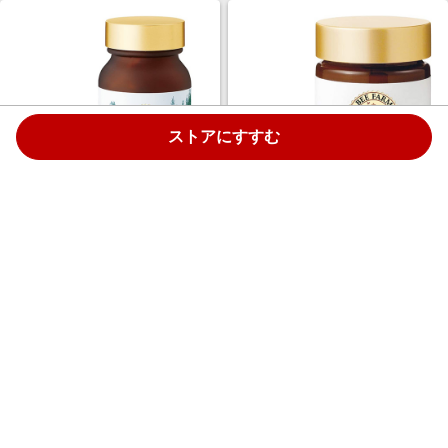
ストアにすすむ
＜送料無料＞【公式】花粉ハー
＜送料無料＞【公式】純国産 ロ
ブ（栄養機能食品） ビタミン
ーヤルゼリー原乳
B2/B12/C
￥7,986
￥10,044
20.0%
20.0%
ストアにすすむ
ストアにすすむ