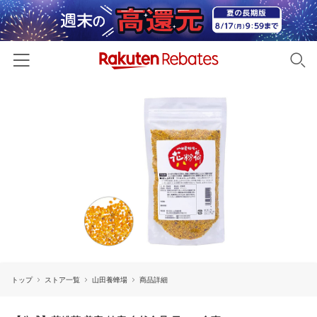
ホーム
カテゴリー一覧
百貨店・総合ECモール
イベント一覧
ファッション・インナー・小物
リーベイツ注目ストア
ヘルプ
食品・スイーツ・お酒
初回購入者限定特典
友達紹介
日用品・キッチン用品
対象ストア新規限定特典
コスメ・健康・医薬品
楽天IDでログイン/会員登録
新着ストアのご紹介
キッズ・ベビー用品
トップ
ストア一覧
山田養蜂場
商品詳細
電子書籍特集
家電・PC・スマホ・カメラ
楽天ペイ導入ストア