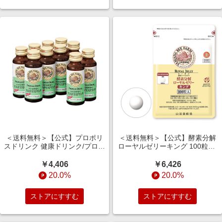
＜送料無料＞【公式】プロポリ
＜送料無料＞【公式】酵素分解
スドリンク 健康ドリンク/プロポ
ローヤルゼリーキング 100粒入/
リスエキス/ローヤルゼリー/はち
約1ヵ月分/亜鉛/大豆イソフラボ
みつ
ン/カルシウム
￥4,406
￥6,426
20.0%
20.0%
ストアにすすむ
ストアにすすむ