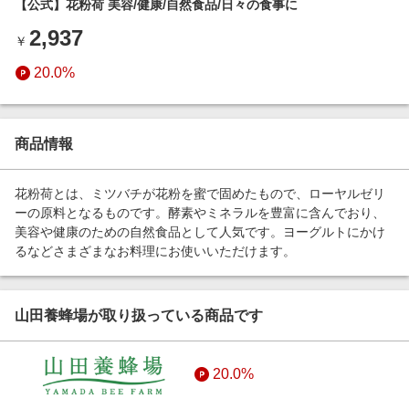
【公式】花粉荷 美容/健康/自然食品/日々の食事に
エンタメ
楽天サービス特集
2,937
スポーツ・アウトドア・ゴルフ
￥
旅行特集
インテリア・寝具
20.0%
わくわく夏特集
ペット・花・DIY・車
とことん買い物チャレンジ
旅行・レジャー・ホテル予約
Apple公式サイト×楽天カード分割払い
商品情報
生活・お役立ち
Qoo10メガポ
金融・マネー・保険
花粉荷とは、ミツバチが花粉を蜜で固めたもので、ローヤルゼリ
Samsung ボーナスキャンペーン
ーの原料となるものです。酵素やミネラルを豊富に含んでおり、
デジタルコンテンツ
美容や健康のための自然食品として人気です。ヨーグルトにかけ
週末の高還元 夏の長期版
るなどさまざまなお料理にお使いいただけます。
ビジネス・その他サービス
山田養蜂場が取り扱っている商品です
20.0%