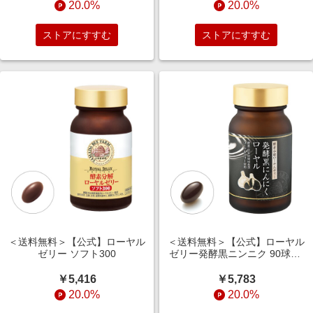
20.0%
20.0%
ストアにすすむ
ストアにすすむ
＜送料無料＞【公式】ローヤル
＜送料無料＞【公式】ローヤル
ゼリー ソフト300
ゼリー発酵黒ニンニク 90球入/
約1ヵ月分/青森県産/ポリフェノ
ール/ビタミンB2/黒酢
￥5,416
￥5,783
20.0%
20.0%