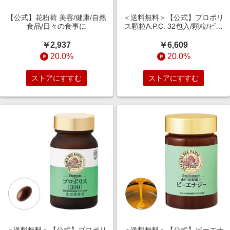
【公式】花粉荷 美容/健康/自然
＜送料無料＞【公式】プロポリ
食品/日々の食事に
ス顆粒A.P.C. 32包入/顆粒/ビタ
ミンC/天然由来素材配
￥2,937
￥6,609
20.0%
20.0%
ストアにすすむ
ストアにすすむ