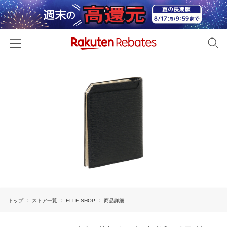
ホーム
カテゴリー一覧
百貨店・総合ECモール
イベント一覧
ファッション・インナー・小物
リーベイツ注目ストア
ヘルプ
食品・スイーツ・お酒
初回購入者限定特典
友達紹介
日用品・キッチン用品
対象ストア新規限定特典
コスメ・健康・医薬品
楽天IDでログイン/会員登録
新着ストアのご紹介
キッズ・ベビー用品
トップ
ストア一覧
ELLE SHOP
商品詳細
電子書籍特集
家電・PC・スマホ・カメラ
楽天ペイ導入ストア