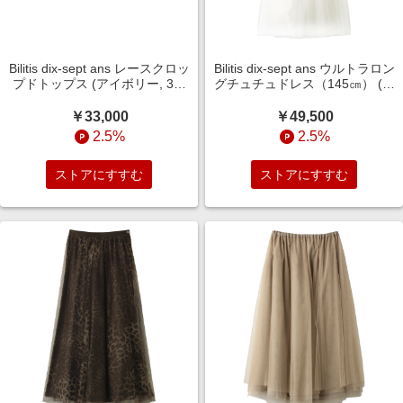
Bilitis dix-sept ans レースクロッ
Bilitis dix-sept ans ウルトラロン
プドトップス (アイボリー, 36)
グチュチュドレス（145㎝） (ホ
ビリティス・ディセッタン
ワイト, 36) ビリティス・ディセ
ELLE SHOP
ッタン ELLE SHOP
￥33,000
￥49,500
2.5%
2.5%
ストアにすすむ
ストアにすすむ