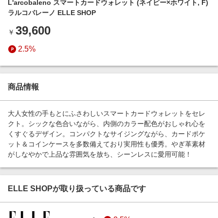
L'arcobaleno スマートカードウォレット (ネイビー×ホワイト, F)
エンタメ
楽天サービス特集
ラルコバレーノ ELLE SHOP
スポーツ・アウトドア・ゴルフ
旅行特集
39,600
￥
インテリア・寝具
わくわく夏特集
2.5%
ペット・花・DIY・車
とことん買い物チャレンジ
旅行・レジャー・ホテル予約
Apple公式サイト×楽天カード分割払い
生活・お役立ち
商品情報
Qoo10メガポ
金融・マネー・保険
Samsung ボーナスキャンペーン
大人女性の手もとにふさわしいスマートカードウォレットをセレ
デジタルコンテンツ
クト。シックな色合いながら、内側のカラー配色がおしゃれ心を
週末の高還元 夏の長期版
くすぐるデザイン。コンパクトなサイジングながら、カードポケ
ビジネス・その他サービス
ット＆コインケースを多数備えており実用性も優秀。やぎ革素材
がしなやかで上品な雰囲気を放ち、シーンレスに愛用可能！
ELLE SHOPが取り扱っている商品です