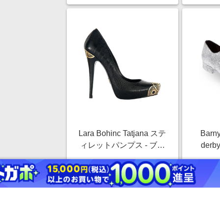
Lara Bohinc Tatjana ステ
Barny
ィレットパンプス - ブラ
derb
ック
￥121,000
3.0%
ストアにすすむ